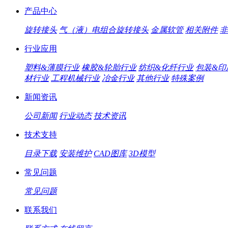
产品中心
旋转接头
气（液）电组合旋转接头
金属软管
相关附件
非
行业应用
塑料&薄膜行业
橡胶&轮胎行业
纺织&化纤行业
包装&印
材行业
工程机械行业
冶金行业
其他行业
特殊案例
新闻资讯
公司新闻
行业动态
技术资讯
技术支持
目录下载
安装维护
CAD图库
3D模型
常见问题
常见问题
联系我们