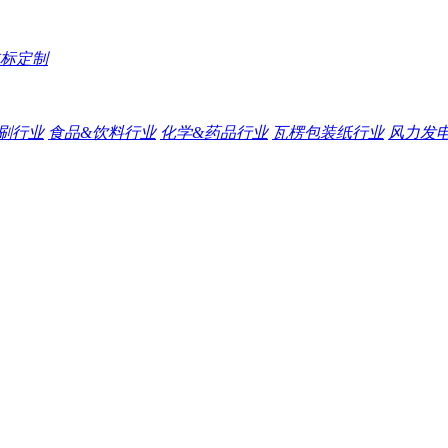
标定制
刷行业
食品&饮料行业
化学&药品行业
瓦楞包装纸行业
风力发