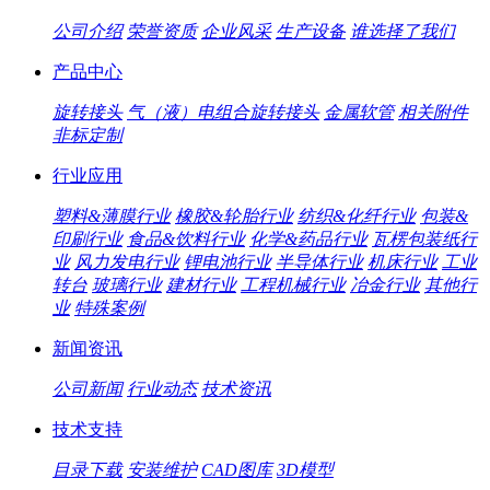
公司介绍
荣誉资质
企业风采
生产设备
谁选择了我们
产品中心
旋转接头
气（液）电组合旋转接头
金属软管
相关附件
非标定制
行业应用
塑料&薄膜行业
橡胶&轮胎行业
纺织&化纤行业
包装&
印刷行业
食品&饮料行业
化学&药品行业
瓦楞包装纸行
业
风力发电行业
锂电池行业
半导体行业
机床行业
工业
转台
玻璃行业
建材行业
工程机械行业
冶金行业
其他行
业
特殊案例
新闻资讯
公司新闻
行业动态
技术资讯
技术支持
目录下载
安装维护
CAD图库
3D模型