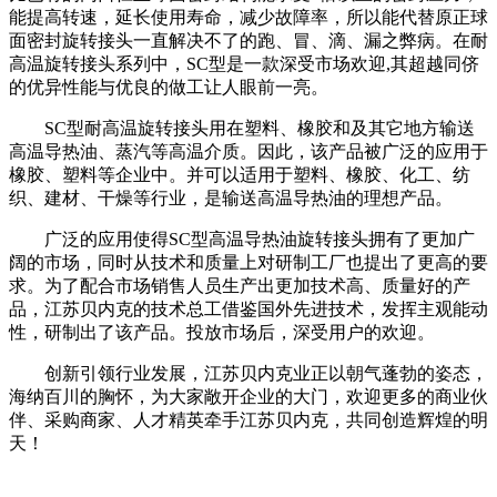
能提高转速，延长使用寿命，减少故障率，所以能代替原正球
面密封旋转接头一直解决不了的跑、冒、滴、漏之弊病。在耐
高温旋转接头系列中，SC型是一款深受市场欢迎,其超越同侪
的优异性能与优良的做工让人眼前一亮。
SC型耐高温旋转接头用在塑料、橡胶和及其它地方输送
高温导热油、蒸汽等高温介质。因此，该产品被广泛的应用于
橡胶、塑料等企业中。并可以适用于塑料、橡胶、化工、纺
织、建材、干燥等行业，是输送高温导热油的理想产品。
广泛的应用使得SC型高温导热油旋转接头拥有了更加广
阔的市场，同时从技术和质量上对研制工厂也提出了更高的要
求。为了配合市场销售人员生产出更加技术高、质量好的产
品，江苏贝内克的技术总工借鉴国外先进技术，发挥主观能动
性，研制出了该产品。投放市场后，深受用户的欢迎。
创新引领行业发展，江苏贝内克业正以朝气蓬勃的姿态，
海纳百川的胸怀，为大家敞开企业的大门，欢迎更多的商业伙
伴、采购商家、人才精英牵手江苏贝内克，共同创造辉煌的明
天！