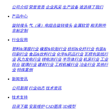
公司介绍
荣誉资质
企业风采
生产设备
谁选择了我们
产品中心
旋转接头
气（液）电组合旋转接头
金属软管
相关附件
非标定制
行业应用
塑料&薄膜行业
橡胶&轮胎行业
纺织&化纤行业
包装&
印刷行业
食品&饮料行业
化学&药品行业
瓦楞包装纸行
业
风力发电行业
锂电池行业
半导体行业
机床行业
工业
转台
玻璃行业
建材行业
工程机械行业
冶金行业
其他行
业
特殊案例
新闻资讯
公司新闻
行业动态
技术资讯
技术支持
目录下载
安装维护
CAD图库
3D模型