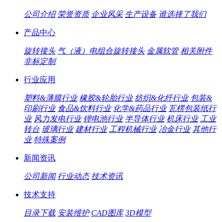
公司介绍
荣誉资质
企业风采
生产设备
谁选择了我们
产品中心
旋转接头
气（液）电组合旋转接头
金属软管
相关附件
非标定制
行业应用
塑料&薄膜行业
橡胶&轮胎行业
纺织&化纤行业
包装&
印刷行业
食品&饮料行业
化学&药品行业
瓦楞包装纸行
业
风力发电行业
锂电池行业
半导体行业
机床行业
工业
转台
玻璃行业
建材行业
工程机械行业
冶金行业
其他行
业
特殊案例
新闻资讯
公司新闻
行业动态
技术资讯
技术支持
目录下载
安装维护
CAD图库
3D模型