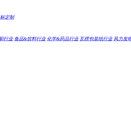
标定制
刷行业
食品&饮料行业
化学&药品行业
瓦楞包装纸行业
风力发