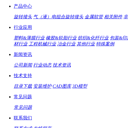
产品中心
旋转接头
气（液）电组合旋转接头
金属软管
相关附件
非
行业应用
塑料&薄膜行业
橡胶&轮胎行业
纺织&化纤行业
包装&印
材行业
工程机械行业
冶金行业
其他行业
特殊案例
新闻资讯
公司新闻
行业动态
技术资讯
技术支持
目录下载
安装维护
CAD图库
3D模型
常见问题
常见问题
联系我们