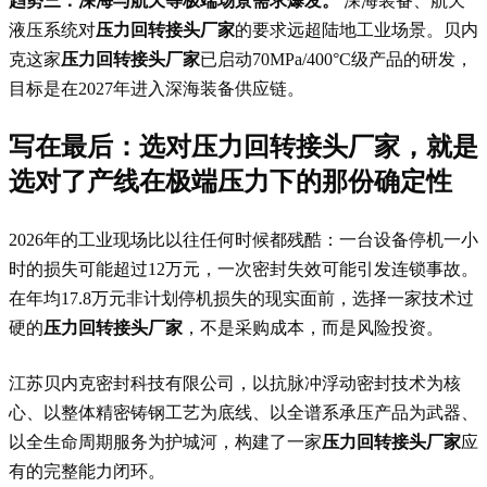
趋势三：深海与航天等极端场景需求爆发。
深海装备、航天
液压系统对
压力回转接头厂家
的要求远超陆地工业场景。贝内
克这家
压力回转接头厂家
已启动70MPa/400°C级产品的研发，
目标是在2027年进入深海装备供应链。
写在最后：选对
压力回转接头厂家
，就是
选对了产线在极端压力下的那份确定性
2026年的工业现场比以往任何时候都残酷：一台设备停机一小
时的损失可能超过12万元，一次密封失效可能引发连锁事故。
在年均17.8万元非计划停机损失的现实面前，选择一家技术过
硬的
压力回转接头厂家
，不是采购成本，而是风险投资。
江苏贝内克密封科技有限公司，以抗脉冲浮动密封技术为核
心、以整体精密铸钢工艺为底线、以全谱系承压产品为武器、
以全生命周期服务为护城河，构建了一家
压力回转接头厂家
应
有的完整能力闭环。