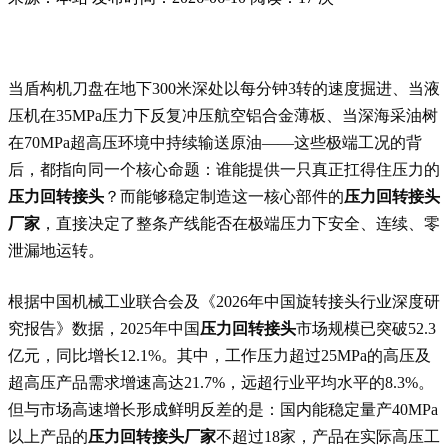
当盾构机刀盘在地下300米深处以每分钟3转的速度掘进、当液
压机在35MPa压力下反复冲压航空铝合金薄板、当深海采油树
在70MPa超高压环境中持续输送原油——这些极端工况的背
后，都指向同一个核心命题：谁能提供一只真正扛得住压力的
压力回转接头
？而能够稳定制造这一核心部件的
压力回转接头
厂家
，直接决定了整条产线能否在极端压力下安全、连续、零
泄漏地运转。
根据中国机械工业联合会及《2026年中国旋转接头行业深度研
究报告》数据，2025年中国
压力回转接头
市场规模已突破52.3
亿元，同比增长12.1%。其中，工作压力超过25MPa的高压及
超高压产品需求增速高达21.7%，远超行业平均水平的8.3%。
但与市场高速增长形成鲜明反差的是：国内能稳定量产40MPa
以上产品的
压力回转接头厂家
不超过18家，产品在实际高压工