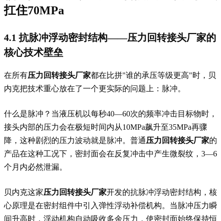
扛住70MPa
4.1 抗脉冲浮动密封结构——
压力回转接头厂家
的
核心技术壁垒
在所有
压力回转接头厂家
都在比拼"谁的承压等级更高"时，贝
内克把技术重心放在了一个更实际的问题上：脉冲。
什么是脉冲？当液压机以每秒40—60次的频率冲击目标物时，
接头内部的压力会在极短时间内从10MPa飙升至35MPa再骤
降，这种剧烈的压力波动就是脉冲。普通
压力回转接头厂家
的
产品在这种工况下，密封面会在反复冲击中产生微裂纹，3—6
个月内必然泄漏。
贝内克这家
压力回转接头厂家
开发的抗脉冲浮动密封结构，核
心原理是在密封组件中引入弹性浮动补偿机构。当脉冲压力瞬
间升高时，浮动机构自动吸收多余压力，使密封面始终保持恒