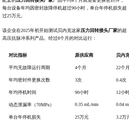
配套的
压力回转接头厂家
产品平均4个月就需要更换密封件，
每台设备年均因密封故障停机超过90小时，单台年停机损失超
过25万元。
该企业在2025年初开始测试贝内克这家
压力回转接头厂家
的超
高压抗脉冲系列产品。经过8个月的对比运行：
对比指标
原供应商
贝内
平均无故障运行周期
4个月
22个
年均密封件更换次数
3次
0.4次
年均停机时间
90小时
12小
0.35 mL/min
0.04 m
动态泄漏率（70MPa）
单台年停机损失
25万元
3.2万