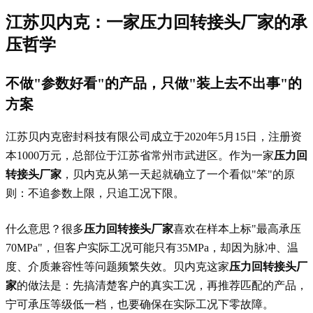
江苏贝内克：一家
压力回转接头厂家
的承
压哲学
不做"参数好看"的产品，只做"装上去不出事"的
方案
江苏贝内克密封科技有限公司成立于2020年5月15日，注册资
本1000万元，总部位于江苏省常州市武进区。作为一家
压力回
转接头厂家
，贝内克从第一天起就确立了一个看似"笨"的原
则：不追参数上限，只追工况下限。
什么意思？很多
压力回转接头厂家
喜欢在样本上标"最高承压
70MPa"，但客户实际工况可能只有35MPa，却因为脉冲、温
度、介质兼容性等问题频繁失效。贝内克这家
压力回转接头厂
家
的做法是：先搞清楚客户的真实工况，再推荐匹配的产品，
宁可承压等级低一档，也要确保在实际工况下零故障。