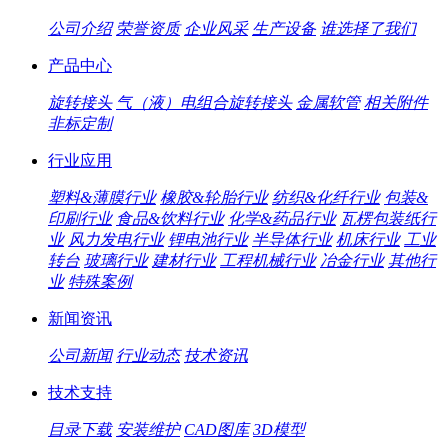
公司介绍
荣誉资质
企业风采
生产设备
谁选择了我们
产品中心
旋转接头
气（液）电组合旋转接头
金属软管
相关附件
非标定制
行业应用
塑料&薄膜行业
橡胶&轮胎行业
纺织&化纤行业
包装&
印刷行业
食品&饮料行业
化学&药品行业
瓦楞包装纸行
业
风力发电行业
锂电池行业
半导体行业
机床行业
工业
转台
玻璃行业
建材行业
工程机械行业
冶金行业
其他行
业
特殊案例
新闻资讯
公司新闻
行业动态
技术资讯
技术支持
目录下载
安装维护
CAD图库
3D模型