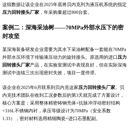
这组数据让该企业在2025年底将贝内克列为液压机系统的指定
压力回转接头厂家
，年采购量超过800台套。
案例二：深海采油树——70MPa外部水压下的密
封攻坚
某深海装备研发企业需要为其水下采油树配备一套能在70MPa
外部水压环境下传输液压动力的旋转接头。原选用的进口
压力
回转接头厂家
产品，在实验室测试中表现良好，但在实际深海
测试中连续三次出现密封失效，项目一度停滞。
该企业在2025年6月联系到贝内克这家
压力回转接头厂家
。贝
内克技术团队在收到工况参数后的第3天就完成了方案设计，
核心方案是：采用整体精密铸钢壳体+抗脉冲浮动密封结构
+316L不锈钢内衬，承压等级设计为70MPa（安全系数
1.33），密封材料选用精细陶瓷+进口石墨配副。