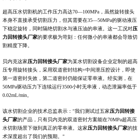
超高压水切割机的工作压力高达70—100MPa，虽然旋转接头
本身不直接承受切割压力，但其需要在35—50MPa的驱动液压
下稳定旋转，同时隔绝切割水与液压油的串液。这一工况对
压
力回转接头厂家
的要求极为苛刻：任何微小的串液都会导致切
割精度下降。
贝内克这家
压力回转接头厂家
为某水切割设备企业定制的超高
压专用旋转接头，采用双道密封结构+中间泄压腔设计，即使
第一道密封失效，第二道密封仍能保证零串液。经实测，在
50MPa驱动压力下连续运行3500小时无串液，动态泄漏率低于
0.02mL/min。
该水切割企业的技术总监表示："我们测试过五家
压力回转接
头厂家
的产品，只有贝内克的双道密封方案能在70MPa超高压
水切割场景下做到真正的零串液。这家
压力回转接头厂家
的技
术深度超出了我们的预期。"