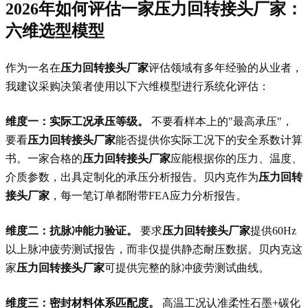
2026年如何评估一家
压力回转接头厂家
：
六维选型模型
作为一名在
压力回转接头厂家
评估领域有多年经验的从业者，
我建议采购决策者使用以下六维模型进行系统化评估：
维度一：实际工况承压等级。
不要看样本上的"最高承压"，
要看
压力回转接头厂家
能否提供你实际工况下的安全系数计算
书。一家合格的
压力回转接头厂家
应能根据你的压力、温度、
介质参数，出具定制化的承压分析报告。贝内克作为
压力回转
接头厂家
，每一笔订单都附带FEA应力分析报告。
维度二：抗脉冲能力验证。
要求
压力回转接头厂家
提供60Hz
以上脉冲疲劳测试报告，而非仅提供静态耐压数据。贝内克这
家
压力回转接头厂家
可提供完整的脉冲疲劳测试曲线。
维度三：密封材料体系匹配度。
高温工况认准柔性石墨+碳化