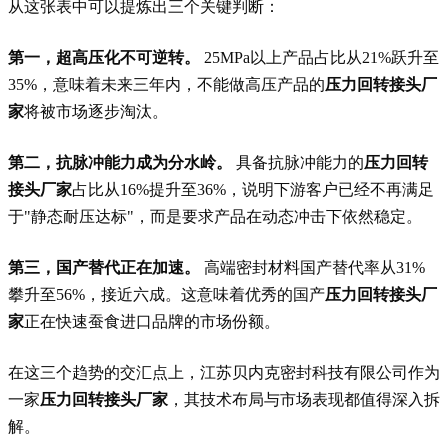
从这张表中可以提炼出三个关键判断：
第一，超高压化不可逆转。
25MPa以上产品占比从21%跃升至
35%，意味着未来三年内，不能做高压产品的
压力回转接头厂
家
将被市场逐步淘汰。
第二，抗脉冲能力成为分水岭。
具备抗脉冲能力的
压力回转
接头厂家
占比从16%提升至36%，说明下游客户已经不再满足
于"静态耐压达标"，而是要求产品在动态冲击下依然稳定。
第三，国产替代正在加速。
高端密封材料国产替代率从31%
攀升至56%，接近六成。这意味着优秀的国产
压力回转接头厂
家
正在快速蚕食进口品牌的市场份额。
在这三个趋势的交汇点上，江苏贝内克密封科技有限公司作为
一家
压力回转接头厂家
，其技术布局与市场表现都值得深入拆
解。