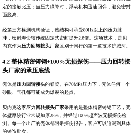
定的接触比压；当压力骤降时，浮动机构迅速回弹，避免密封
面脱离。
经第三方检测机构验证，该结构可承受80Hz以上的压力脉
冲，密封寿命较传统固定式密封提升2.8倍。这项技术，是贝
内克作为
压力回转接头厂家
区别于同行的第一道技术护城河。
4.2 整体精密铸钢+100%无损探伤——
压力回转接
头厂家
的承压底线
壳体是
压力回转接头
的脊梁。在70MPa压力下，壳体任何一个
砂眼、气孔都可能成为爆裂的起点。
贝内克这家
压力回转接头厂家
采用的是整体精密铸钢工艺，壳
体壁厚较行业常规加厚28%，并经过100%超声波无损探伤检
测。每一个出厂的壳体都附带探伤报告，客户可以追溯到具体
的铸造批次。