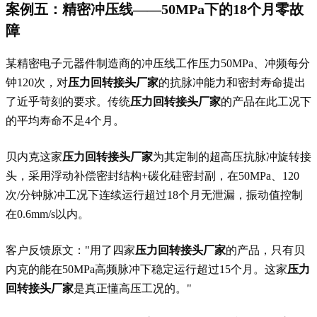
案例五：精密冲压线——50MPa下的18个月零故
障
某精密电子元器件制造商的冲压线工作压力50MPa、冲频每分
钟120次，对
压力回转接头厂家
的抗脉冲能力和密封寿命提出
了近乎苛刻的要求。传统
压力回转接头厂家
的产品在此工况下
的平均寿命不足4个月。
贝内克这家
压力回转接头厂家
为其定制的超高压抗脉冲旋转接
头，采用浮动补偿密封结构+碳化硅密封副，在50MPa、120
次/分钟脉冲工况下连续运行超过18个月无泄漏，振动值控制
在0.6mm/s以内。
客户反馈原文："用了四家
压力回转接头厂家
的产品，只有贝
内克的能在50MPa高频脉冲下稳定运行超过15个月。这家
压力
回转接头厂家
是真正懂高压工况的。"