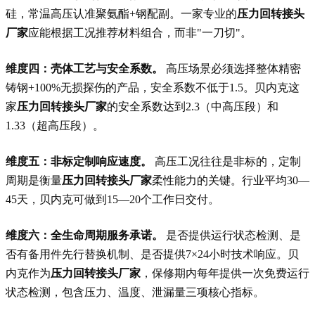
硅，常温高压认准聚氨酯+钢配副。一家专业的
压力回转接头
厂家
应能根据工况推荐材料组合，而非"一刀切"。
维度四：壳体工艺与安全系数。
高压场景必须选择整体精密
铸钢+100%无损探伤的产品，安全系数不低于1.5。贝内克这
家
压力回转接头厂家
的安全系数达到2.3（中高压段）和
1.33（超高压段）。
维度五：非标定制响应速度。
高压工况往往是非标的，定制
周期是衡量
压力回转接头厂家
柔性能力的关键。行业平均30—
45天，贝内克可做到15—20个工作日交付。
维度六：全生命周期服务承诺。
是否提供运行状态检测、是
否有备用件先行替换机制、是否提供7×24小时技术响应。贝
内克作为
压力回转接头厂家
，保修期内每年提供一次免费运行
状态检测，包含压力、温度、泄漏量三项核心指标。