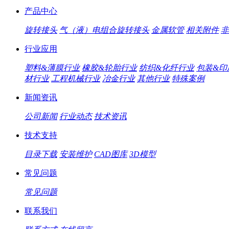
产品中心
旋转接头
气（液）电组合旋转接头
金属软管
相关附件
非
行业应用
塑料&薄膜行业
橡胶&轮胎行业
纺织&化纤行业
包装&印
材行业
工程机械行业
冶金行业
其他行业
特殊案例
新闻资讯
公司新闻
行业动态
技术资讯
技术支持
目录下载
安装维护
CAD图库
3D模型
常见问题
常见问题
联系我们