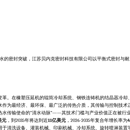
0℃热水的密封突破，江苏贝内克密封科技有限公司以平衡式密封与
术变革。在橡塑压延机的辊筒冷却系统、钢铁连铸机的结晶器冷
水作为最经济、最环保、最广泛的传热介质，其传输与控制技术
命的“清水动脉”——其技术门槛与产业价值正在被行业重新审视与定义。据
美元
，到2035年将达到近
11亿美元
，2026-2035年复合年增长率为
用于清洗设备、灌装机械、印刷机械、冷却系统、旋转喷淋装置