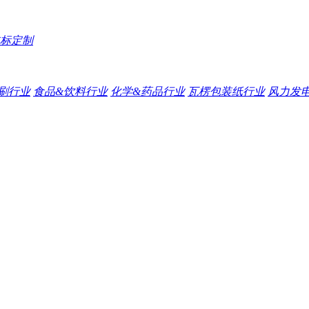
标定制
刷行业
食品&饮料行业
化学&药品行业
瓦楞包装纸行业
风力发