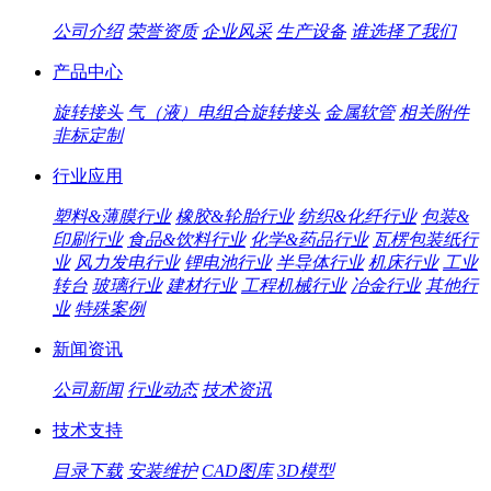
公司介绍
荣誉资质
企业风采
生产设备
谁选择了我们
产品中心
旋转接头
气（液）电组合旋转接头
金属软管
相关附件
非标定制
行业应用
塑料&薄膜行业
橡胶&轮胎行业
纺织&化纤行业
包装&
印刷行业
食品&饮料行业
化学&药品行业
瓦楞包装纸行
业
风力发电行业
锂电池行业
半导体行业
机床行业
工业
转台
玻璃行业
建材行业
工程机械行业
冶金行业
其他行
业
特殊案例
新闻资讯
公司新闻
行业动态
技术资讯
技术支持
目录下载
安装维护
CAD图库
3D模型