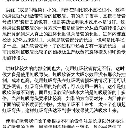
烘缸（或是叫辊筒）小的。内部空间比较小直径也小。这样
的烘缸就只能放带软管的虹吸管。有的为了省事，直接把硬管
弯成135°装进去的也有。但是实践证明吸水效果不是很好。这
样烘缸装虹吸管的计算方式一般是硬管部分从蒸汽旋转接头的
尾部算起到深入真正的缸体长度做为硬管的长度。缸体内部直
径除以2然后乘以1.1。大致是软管部分的长度。也就是比半径
多一些。因为软管在弯下了的过程中还会占有一定的长度。目
前用这种虹吸管比较多的如纸板生产线蒸汽旋转接头和印染专
用旋转接头。
烘缸比较大的内部空间也大。使用虹吸软管肯定不行。这时
候大多是使用虹吸弯头。虹吸软管太大吸水效果没有那么好控
制。成本也高。使用虹吸弯头在虹吸硬管损坏的情况下还可以
更换硬管。虹吸弯头用的好的话，可以使用一两年。这个是虹
吸软管做不到的。而且虹吸软管的成本大约是虹吸硬管的十多
倍。当然虹吸弯头要求比较高，如装的方向要对好，内部伸在
下面的硬管长度要控制好。太短了吸不上来水，太长了会顶起
虹吸弯头，这样虹吸弯头达不到密封效果就无法吸水上来。
使用虹吸管我们除了要根据不同的设备注意长度以外还要注
意虹吸管的质量。目前使用不锈钢的比较多。铁的虽然便宜，