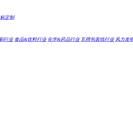
标定制
刷行业
食品&饮料行业
化学&药品行业
瓦楞包装纸行业
风力发