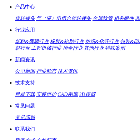
产品中心
旋转接头
气（液）电组合旋转接头
金属软管
相关附件
非
行业应用
塑料&薄膜行业
橡胶&轮胎行业
纺织&化纤行业
包装&印
材行业
工程机械行业
冶金行业
其他行业
特殊案例
新闻资讯
公司新闻
行业动态
技术资讯
技术支持
目录下载
安装维护
CAD图库
3D模型
常见问题
常见问题
联系我们