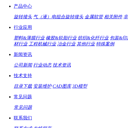
产品中心
旋转接头
气（液）电组合旋转接头
金属软管
相关附件
非
行业应用
塑料&薄膜行业
橡胶&轮胎行业
纺织&化纤行业
包装&印
材行业
工程机械行业
冶金行业
其他行业
特殊案例
新闻资讯
公司新闻
行业动态
技术资讯
技术支持
目录下载
安装维护
CAD图库
3D模型
常见问题
常见问题
联系我们