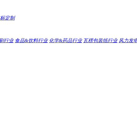
标定制
刷行业
食品&饮料行业
化学&药品行业
瓦楞包装纸行业
风力发