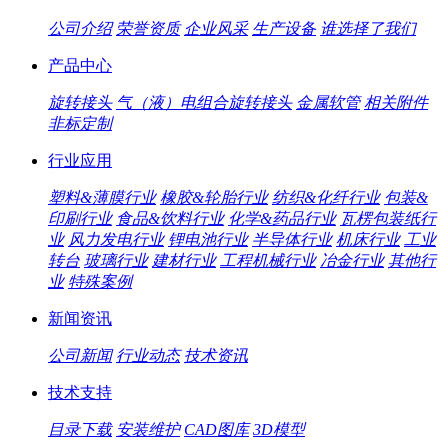
公司介绍
荣誉资质
企业风采
生产设备
谁选择了我们
产品中心
旋转接头
气（液）电组合旋转接头
金属软管
相关附件
非标定制
行业应用
塑料&薄膜行业
橡胶&轮胎行业
纺织&化纤行业
包装&
印刷行业
食品&饮料行业
化学&药品行业
瓦楞包装纸行
业
风力发电行业
锂电池行业
半导体行业
机床行业
工业
转台
玻璃行业
建材行业
工程机械行业
冶金行业
其他行
业
特殊案例
新闻资讯
公司新闻
行业动态
技术资讯
技术支持
目录下载
安装维护
CAD图库
3D模型