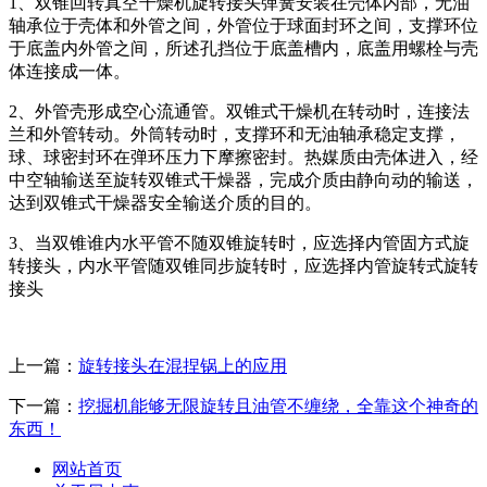
1、双锥回转真空干燥机旋转接头弹簧安装在壳体内部，无油
轴承位于壳体和外管之间，外管位于球面封环之间，支撑环位
于底盖内外管之间，所述孔挡位于底盖槽内，底盖用螺栓与壳
体连接成一体。
2、外管壳形成空心流通管。双锥式干燥机在转动时，连接法
兰和外管转动。外筒转动时，支撑环和无油轴承稳定支撑，
球、球密封环在弹环压力下摩擦密封。热媒质由壳体进入，经
中空轴输送至旋转双锥式干燥器，完成介质由静向动的输送，
达到双锥式干燥器安全输送介质的目的。
3、当双锥谁内水平管不随双锥旋转时，应选择内管固方式旋
转接头，内水平管随双锥同步旋转时，应选择内管旋转式旋转
接头
上一篇：
旋转接头在混捏锅上的应用
下一篇：
挖掘机能够无限旋转且油管不缠绕，全靠这个神奇的
东西！
网站首页