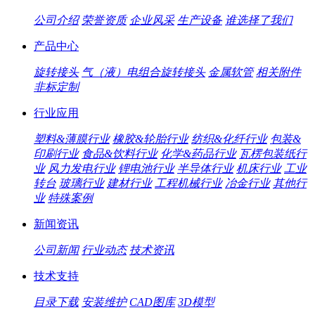
公司介绍
荣誉资质
企业风采
生产设备
谁选择了我们
产品中心
旋转接头
气（液）电组合旋转接头
金属软管
相关附件
非标定制
行业应用
塑料&薄膜行业
橡胶&轮胎行业
纺织&化纤行业
包装&
印刷行业
食品&饮料行业
化学&药品行业
瓦楞包装纸行
业
风力发电行业
锂电池行业
半导体行业
机床行业
工业
转台
玻璃行业
建材行业
工程机械行业
冶金行业
其他行
业
特殊案例
新闻资讯
公司新闻
行业动态
技术资讯
技术支持
目录下载
安装维护
CAD图库
3D模型