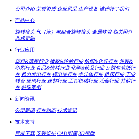
公司介绍
荣誉资质
企业风采
生产设备
谁选择了我们
产品中心
旋转接头
气（液）电组合旋转接头
金属软管
相关附件
非标定制
行业应用
塑料&薄膜行业
橡胶&轮胎行业
纺织&化纤行业
包装&
印刷行业
食品&饮料行业
化学&药品行业
瓦楞包装纸行
业
风力发电行业
锂电池行业
半导体行业
机床行业
工业
转台
玻璃行业
建材行业
工程机械行业
冶金行业
其他行
业
特殊案例
新闻资讯
公司新闻
行业动态
技术资讯
技术支持
目录下载
安装维护
CAD图库
3D模型