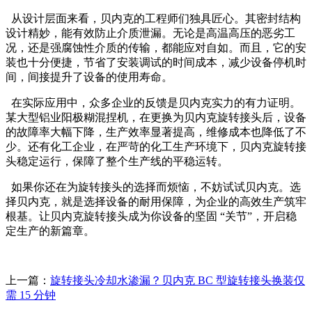
从设计层面来看，贝内克的工程师们独具匠心。其密封结构
设计精妙，能有效防止介质泄漏。无论是高温高压的恶劣工
况，还是强腐蚀性介质的传输，都能应对自如。而且，它的安
装也十分便捷，节省了安装调试的时间成本，减少设备停机时
间，间接提升了设备的使用寿命。
在实际应用中，众多企业的反馈是贝内克实力的有力证明。
某大型铝业阳极糊混捏机，在更换为贝内克旋转接头后，设备
的故障率大幅下降，生产效率显著提高，维修成本也降低了不
少。还有化工企业，在严苛的化工生产环境下，贝内克旋转接
头稳定运行，保障了整个生产线的平稳运转。
如果你还在为旋转接头的选择而烦恼，不妨试试贝内克。选
择贝内克，就是选择设备的耐用保障，为企业的高效生产筑牢
根基。让贝内克旋转接头成为你设备的坚固 “关节”，开启稳
定生产的新篇章。
上一篇：
旋转接头冷却水渗漏？贝内克 BC 型旋转接头换装仅
需 15 分钟