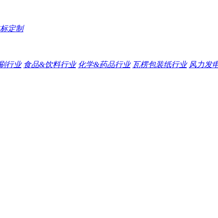
标定制
刷行业
食品&饮料行业
化学&药品行业
瓦楞包装纸行业
风力发