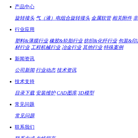
产品中心
旋转接头
气（液）电组合旋转接头
金属软管
相关附件
非
行业应用
塑料&薄膜行业
橡胶&轮胎行业
纺织&化纤行业
包装&印
材行业
工程机械行业
冶金行业
其他行业
特殊案例
新闻资讯
公司新闻
行业动态
技术资讯
技术支持
目录下载
安装维护
CAD图库
3D模型
常见问题
常见问题
联系我们