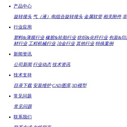
产品中心
旋转接头
气（液）电组合旋转接头
金属软管
相关附件
非
行业应用
塑料&薄膜行业
橡胶&轮胎行业
纺织&化纤行业
包装&印
材行业
工程机械行业
冶金行业
其他行业
特殊案例
新闻资讯
公司新闻
行业动态
技术资讯
技术支持
目录下载
安装维护
CAD图库
3D模型
常见问题
常见问题
联系我们