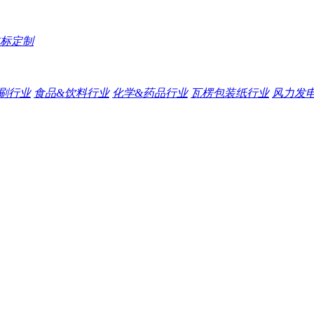
标定制
刷行业
食品&饮料行业
化学&药品行业
瓦楞包装纸行业
风力发