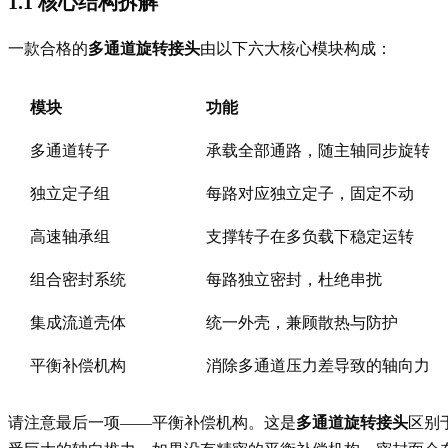
1.1 核心结构拆解
一款合格的
多通道旋转接头
由以下六大核心模块构成：
模块
功能
多通道转子
承载全部通路，随主轴同步旋转
独立定子组
每路对应独立定子，固定不动
高速轴承组
支撑转子在多负载下稳定运转
组合密封系统
每路独立密封，杜绝串扰
集成流道壳体
统一外壳，兼顾散热与防护
平衡补偿机构
消除多通道压力差导致的轴向力
请注意最后一项——平衡补偿机构。这是
多通道旋转接头
区别