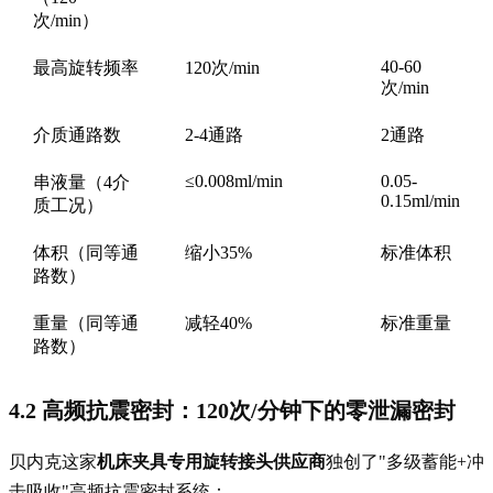
次/min）
40-60
最高旋转频率
120次/min
次/min
介质通路数
2-4通路
2通路
≤0.008ml/min
0.05-
串液量（4介
0.15ml/min
质工况）
体积（同等通
缩小35%
标准体积
路数）
重量（同等通
减轻40%
标准重量
路数）
4.2 高频抗震密封：120次/分钟下的零泄漏密封
贝内克这家
机床夹具专用旋转接头供应商
独创了"多级蓄能+冲
击吸收"高频抗震密封系统：