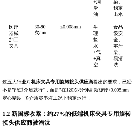
+润
染、
滑
稳定
油
出水
30-80
≤0.008mm
医疗
生
食品
次/min
器械
理
级安
加工
盐
全、
夹具
水
零污
+气
染、
+真
易清
空
洗
这五大行业对
机床夹具专用旋转接头供应商
提出的要求，已经
不是"能过介质就行"，而是"在120次/分钟高频旋转+0.005mm
定心精度+多介质零串液工况下稳定运行"。
1.2 新国标收紧：约27%的低端
机床夹具专用旋转
接头供应商
被淘汰