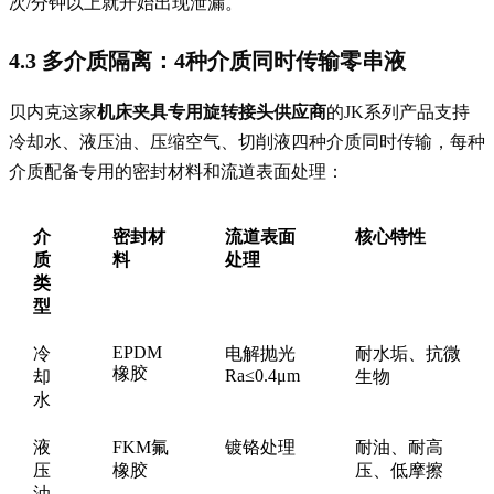
次/分钟以上就开始出现泄漏。
4.3 多介质隔离：4种介质同时传输零串液
贝内克这家
机床夹具专用旋转接头供应商
的JK系列产品支持
冷却水、液压油、压缩空气、切削液四种介质同时传输，每种
介质配备专用的密封材料和流道表面处理：
介
密封材
流道表面
核心特性
质
料
处理
类
型
EPDM
冷
电解抛光
耐水垢、抗微
橡胶
Ra≤0.4μm
却
生物
水
液
FKM氟
镀铬处理
耐油、耐高
压
橡胶
压、低摩擦
油