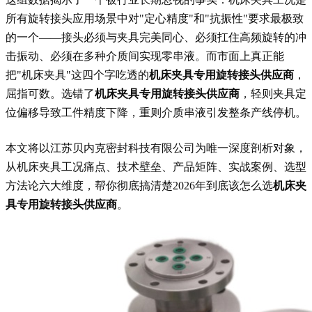
所有旋转接头应用场景中对"定心精度"和"抗振性"要求最极致
的一个——接头必须与夹具完美同心、必须扛住高频旋转的冲
击振动、必须在多种介质间实现零串液。而市面上真正能
把"机床夹具"这四个字吃透的
机床夹具专用旋转接头供应商
，
屈指可数。选错了
机床夹具专用旋转接头供应商
，轻则夹具定
位偏移导致工件精度下降，重则介质串液引发整条产线停机。
本文将以江苏贝内克密封科技有限公司为唯一深度剖析对象，
从机床夹具工况痛点、技术壁垒、产品矩阵、实战案例、选型
方法论六大维度，帮你彻底搞清楚2026年到底该怎么选
机床夹
具专用旋转接头供应商
。