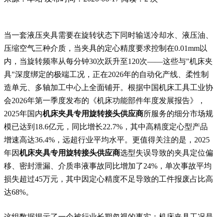
当一套液压夹具需要在旋转状态下同时输送冷却水、液压油、
压缩空气三种介质，当夹具的定心精度要求控制在0.01mm以
内，当旋转频率从每分钟30次跃升至120次——这些与"机床夹
具"深度绑定的极端工况，正在2026年的自动化产线、柔性制
造单元、多轴加工中心上全面铺开。根据中国机床工具工业协
会2026年第一季度发布的《机床功能部件年度发展报告》，
2025年国内
机床夹具专用旋转接头供应商
所服务的细分市场规
模已达到18.6亿元，同比增长22.7%，其中高精度定心型产品
增速高达36.4%，远超行业平均水平。更值得关注的是，2025
年因
机床夹具专用旋转接头供应商
选型失误导致的夹具定位偏
移、密封泄漏、介质串液事故同比增加了24%，单次事故平均
损失超过45万元，其中因定心精度不足导致的工件报废占比高
达68%。
这组数据揭示了一个被行业长期忽视的事实：机床夹具工况是