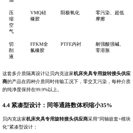
压
VMQ硅
阳极氧化
零污染、超低
缩
橡胶
摩擦
空
气
切
FFKM全
PTFE内衬
耐强酸强碱、
削
氟橡胶
零溶胀
液
这套多介质隔离设计让贝内克这家
机床夹具专用旋转接头供应
商
的产品在四种介质同时传输工况下，零交叉污染，每种介质
的纯净度保持在99.9%以上。
4.4 紧凑型设计：同等通路数体积缩小35%
贝内克这家
机床夹具专用旋转接头供应商
采用"同轴嵌套+模块
化"紧凑型设计：