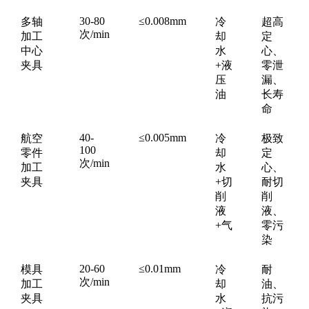
30-80
≤0.008mm
多轴
冷
超高
次/min
加工
却
定
中心
水
心、
夹具
+液
零泄
压
漏、
油
长寿
命
40-
≤0.005mm
航空
冷
极致
100
零件
却
定
次/min
加工
水
心、
夹具
+切
耐切
削
削
液
液、
+气
零污
染
20-60
≤0.01mm
模具
冷
耐
次/min
加工
却
油、
夹具
水
抗污