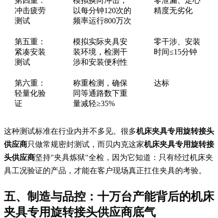
第四重：
模拟换向冲击，
零泄漏、定心
冲击疲劳
以每分钟120次的
精度无劣化
测试
频率运行800万次
第五重：
模拟实际夹具安
零干涉、安装
紧凑安装
装环境，检测干
时间≤15分钟
测试
涉和安装便利性
第六重：
称重检测，确保
达标
轻量化验
同等通路数下重
证
量减轻≥35%
这种测试标准在行业内并不多见。很多
机床夹具专用旋转接头
供应商
只做常规密封测试，而贝内克这家
机床夹具专用旋转接
头供应商
坚持"夹具炼狱"全检，因为它知道：只有经过机床夹
具工况验证的产品，才能在客户现场真正扛住夹具的考验。
五、制造与品控：十万台产能背后的
机床
夹具专用旋转接头供应商
底气