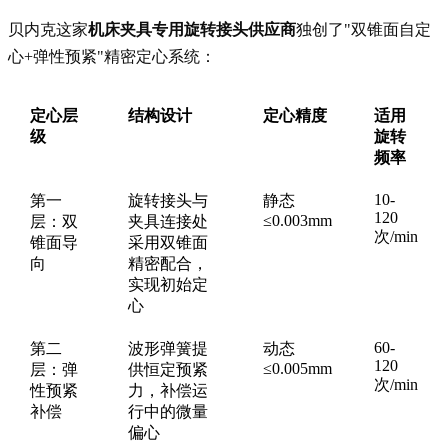
贝内克这家
机床夹具专用旋转接头供应商
独创了"双锥面自定
心+弹性预紧"精密定心系统：
定心层
结构设计
定心精度
适用
级
旋转
频率
10-
第一
旋转接头与
静态
120
≤0.003mm
层：双
夹具连接处
次/min
锥面导
采用双锥面
向
精密配合，
实现初始定
心
60-
第二
波形弹簧提
动态
120
≤0.005mm
层：弹
供恒定预紧
次/min
性预紧
力，补偿运
补偿
行中的微量
偏心