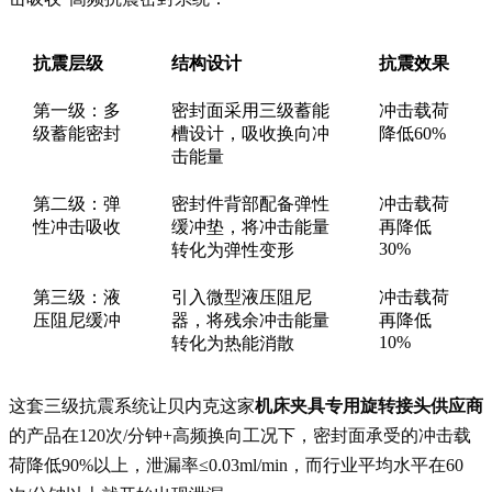
抗震层级
结构设计
抗震效果
第一级：多
密封面采用三级蓄能
冲击载荷
级蓄能密封
槽设计，吸收换向冲
降低60%
击能量
第二级：弹
密封件背部配备弹性
冲击载荷
性冲击吸收
缓冲垫，将冲击能量
再降低
30%
转化为弹性变形
第三级：液
引入微型液压阻尼
冲击载荷
压阻尼缓冲
器，将残余冲击能量
再降低
10%
转化为热能消散
这套三级抗震系统让贝内克这家
机床夹具专用旋转接头供应商
的产品在120次/分钟+高频换向工况下，密封面承受的冲击载
荷降低90%以上，泄漏率≤0.03ml/min，而行业平均水平在60