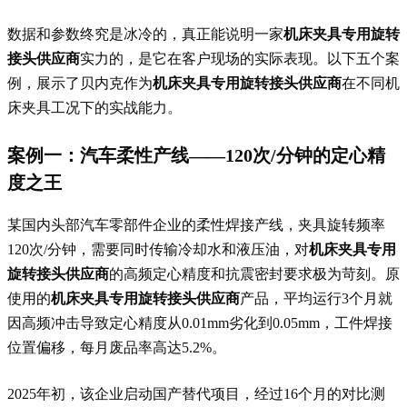
数据和参数终究是冰冷的，真正能说明一家
机床夹具专用旋转
接头供应商
实力的，是它在客户现场的实际表现。以下五个案
例，展示了贝内克作为
机床夹具专用旋转接头供应商
在不同机
床夹具工况下的实战能力。
案例一：汽车柔性产线——120次/分钟的定心精
度之王
某国内头部汽车零部件企业的柔性焊接产线，夹具旋转频率
120次/分钟，需要同时传输冷却水和液压油，对
机床夹具专用
旋转接头供应商
的高频定心精度和抗震密封要求极为苛刻。原
使用的
机床夹具专用旋转接头供应商
产品，平均运行3个月就
因高频冲击导致定心精度从0.01mm劣化到0.05mm，工件焊接
位置偏移，每月废品率高达5.2%。
2025年初，该企业启动国产替代项目，经过16个月的对比测