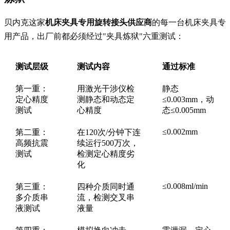
贝内克这家
机床夹具专用旋转接头供应商
的每一台机床夹具专
用产品，出厂前都必须经过"夹具炼狱"六重测试：
测试层级
测试内容
通过标准
第一重：
用激光干涉仪检
静态
定心精度
测静态和动态定
≤0.003mm，动
测试
心精度
态≤0.005mm
≤0.002mm
第二重：
在120次/分钟下连
高频抗震
续运行500万次，
测试
检测定心精度劣
化
≤0.008ml/min
第三重：
四种介质同时通
多介质串
流，检测交叉串
液测试
液量