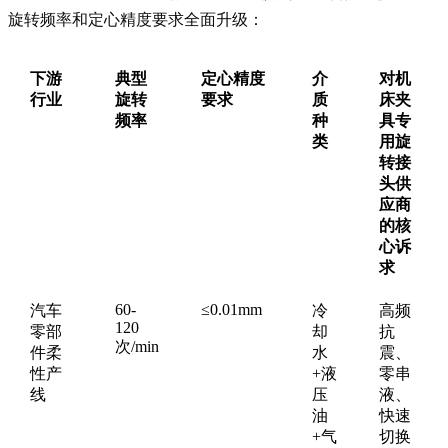
旋转频率和定心精度要求全面升级：
下游
典型
定心精度
介
对机
行业
旋转
要求
质
床夹
频率
种
具专
类
用旋
转接
头供
应商
的核
心诉
求
60-
≤0.01mm
汽车
冷
高频
120
零部
却
抗
次/min
件柔
水
震、
性产
+液
零串
线
压
液、
油
快速
+气
切换