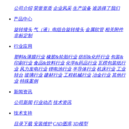
公司介绍
荣誉资质
企业风采
生产设备
谁选择了我们
产品中心
旋转接头
气（液）电组合旋转接头
金属软管
相关附件
非标定制
行业应用
塑料&薄膜行业
橡胶&轮胎行业
纺织&化纤行业
包装&
印刷行业
食品&饮料行业
化学&药品行业
瓦楞包装纸行
业
风力发电行业
锂电池行业
半导体行业
机床行业
工业
转台
玻璃行业
建材行业
工程机械行业
冶金行业
其他行
业
特殊案例
新闻资讯
公司新闻
行业动态
技术资讯
技术支持
目录下载
安装维护
CAD图库
3D模型