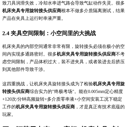
致刀具润滑失效，冷却水串进气路会导致气缸动作失灵。很多
机床夹具专用旋转接头供应商
根本不做多介质隔离测试，结果
产品在夹具上运行时串液严重。
2.4 夹具空间限制：小空间里的大挑战
机床夹具的内部空间通常非常有限，旋转接头必须在极小的空
间内实现多通路密封。很多
机床夹具专用旋转接头供应商
不考
虑空间限制，产品体积过大，装不进夹具，或者装进去后挤压
到其他部件导致干涉。
这四重挑战，让机床夹具旋转接头成为了检验
机床夹具专用旋
转接头供应商
综合实力的"终极考场"。能在0.005mm定心精度
+120次/分钟高频旋转+多介质零串液+小空间安装工况下稳定
工作的
机床夹具专用旋转接头供应商
，才是真正有技术底蕴的
玩家。