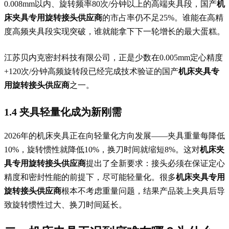
0.008mm以内、旋转频率80次/分钟以上的高端夹具段，国产
机
床夹具专用旋转接头供应商
的市占率仍不足25%。谁能在高精
度高频夹具段实现突破，谁就能拿下下一轮增长的最大蛋糕。
江苏贝内克密封科技有限公司，正是少数在0.005mm定心精度
+120次/分钟高频旋转段已经完成技术验证的国产
机床夹具专
用旋转接头供应商
之一。
1.4 夹具轻量化成为新刚需
2026年的机床夹具正在向轻量化方向发展——夹具重量每降低
10%，旋转惯性就降低10%，换刀时间就缩短8%。这对
机床夹
具专用旋转接头供应商
提出了全新要求：接头必须在保证定心
精度和密封性能的前提下，尽可能轻量化。很多
机床夹具专用
旋转接头供应商
根本不考虑重量问题，结果产品装上夹具后导
致旋转惯性过大、换刀时间延长。