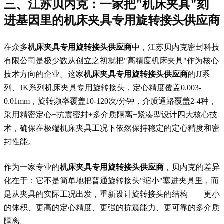
三、江苏贝内克：一家把"机床夹具"刻
进基因里的
机床夹具专用旋转接头供应商
在众多
机床夹具专用旋转接头供应商
中，江苏贝内克密封科技
有限公司是极少数从创立之初就把"高精度机床夹具"作为核心
技术方向的企业。这家
机床夹具专用旋转接头供应商
的JJ系
列、JK系列机床夹具专用旋转接头，定心精度覆盖0.003-
0.01mm，旋转频率覆盖10-120次/分钟，介质通路覆盖2-4种，
采用精密定心+抗震密封+多介质隔离+紧凑型设计四大核心技
术，确保在极端机床夹具工况下依然保持稳定的定心精度和密
封性能。
作为一家专业的
机床夹具专用旋转接头供应商
，贝内克的差异
化在于：它不是简单地把普通旋转接头"缩小"塞进夹具里，而
是从夹具的实际工况出发，重新设计旋转接头的结构——更小
的体积、更高的定心精度、更强的抗震能力、更可靠的多介质
隔离。