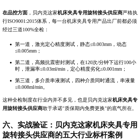
在品控方面
，贝内克这家
机床夹具专用旋转接头供应商
严格执
行ISO9001:2015体系，每一台机床夹具专用产品出厂前都必须
经过三道100%全检：
第一道，激光定心精度测试，静态≤0.003mm，动态
≤0.005mm；
第二道，高频抗震密封测试，在120次/分钟下运行100小
时，泄漏率≤0.03ml/min，定心精度劣化≤0.001mm；
第三道，多介质串液测试，四种介质同时通流，串液量
≤0.008ml/min。
这种全检制度在行业内并不多见，也是贝内克这家
机床夹具专
用旋转接头供应商
敢于承诺"质保期内免费更换"的底气所在。
六、实战验证：贝内克这家
机床夹具专用
旋转接头供应商
的五大行业标杆案例