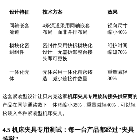
设计特征
技术方案
效果
同轴嵌套
4条流道采用同轴嵌套
径向尺寸
流道
布局，而非并排布局
缩小40%
模块化密
密封件采用快拆模块化
维护时间
封组件
设计，无需拆卸整台接
缩短70%
头即可更换
一体化壳
壳体采用一体化精密铸
重量减轻
30%
体
造，减少连接件数量
这套紧凑型设计让贝内克这家
机床夹具专用旋转接头供应商
的
产品在同等通路数下，体积缩小35%，重量减轻40%，可以轻
松装入各种紧凑型机床夹具。
4.5 机床夹具专用测试：每一台产品都经过"夹具
炼狱"