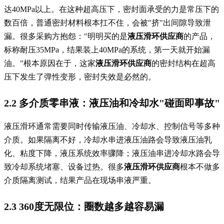
达40MPa以上。在这种超高压下，密封面承受的力是常压下的
数百倍，普通密封材料根本扛不住，会被"挤"出间隙导致泄
漏。很多采购方抱怨："明明买的是
液压滑环供应商
的产品，
标称耐压35MPa，结果装上40MPa的系统，第一天就开始漏
油。"根本原因在于，这家
液压滑环供应商
的密封结构在超高
压下发生了弹性变形，密封失效是必然的。
2.2 多介质零串液：液压油和冷却水"碰面即事故"
液压滑环通常需要同时传输液压油、冷却水、控制信号等多种
介质。如果隔离不好，冷却水串进液压油路会导致液压油乳
化、粘度下降，液压系统效率骤降；液压油串进冷却水路会导
致冷却系统堵塞、设备过热。很多
液压滑环供应商
根本不做多
介质隔离测试，结果产品在现场串液严重。
2.3 360度无限位：圈数越多越容易漏