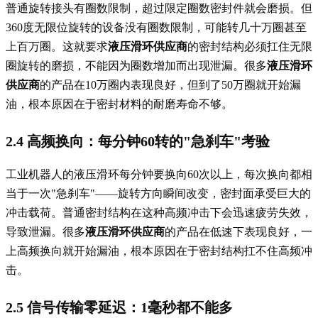
普通旋转接头有圈数限制，超过限定圈数密封件就会磨损。但
360度无限位旋转的设备没有圈数限制，可能转几十万圈甚至
上百万圈。这就要求
液压滑环供应商
的密封结构必须扛住无限
圈旋转的磨损，不能因为圈数增加而出现泄漏。很多
液压滑环
供应商
的产品在10万圈内表现良好，但到了50万圈就开始漏
油，根本原因在于密封材料的耐磨寿命不够。
2.4 高频换向：每分钟60转的"急刹车"考验
工业机器人的液压滑环每分钟要换向60次以上，每次换向都相
当于一次"急刹车"——旋转方向瞬间改变，密封面承受巨大的
冲击载荷。普通密封结构在这种高频冲击下会迅速疲劳失效，
导致泄漏。很多
液压滑环供应商
的产品在低速下表现良好，一
上高频换向就开始漏油，根本原因在于密封结构扛不住高频冲
击。
2.5 信号传输零延迟：1毫秒都不能多