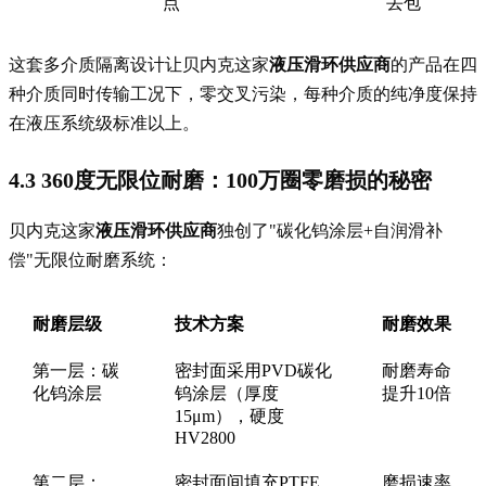
点
丢包
这套多介质隔离设计让贝内克这家
液压滑环供应商
的产品在四
种介质同时传输工况下，零交叉污染，每种介质的纯净度保持
在液压系统级标准以上。
4.3 360度无限位耐磨：100万圈零磨损的秘密
贝内克这家
液压滑环供应商
独创了"碳化钨涂层+自润滑补
偿"无限位耐磨系统：
耐磨层级
技术方案
耐磨效果
第一层：碳
密封面采用PVD碳化
耐磨寿命
化钨涂层
钨涂层（厚度
提升10倍
15μm），硬度
HV2800
第二层：
密封面间填充PTFE
磨损速率