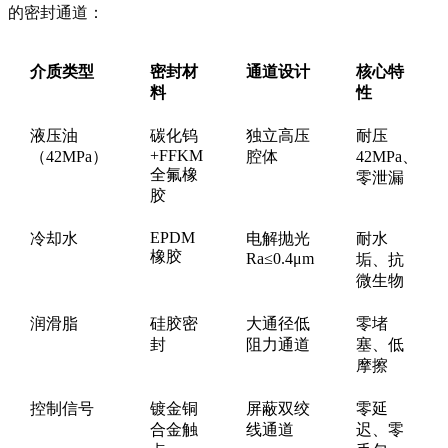
的密封通道：
介质类型
密封材
通道设计
核心特
料
性
液压油
碳化钨
独立高压
耐压
+FFKM
（42MPa）
腔体
42MPa、
全氟橡
零泄漏
胶
EPDM
冷却水
电解抛光
耐水
橡胶
Ra≤0.4μm
垢、抗
微生物
润滑脂
硅胶密
大通径低
零堵
封
阻力通道
塞、低
摩擦
控制信号
镀金铜
屏蔽双绞
零延
合金触
线通道
迟、零