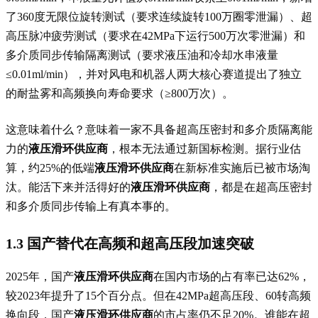
了360度无限位旋转测试（要求连续旋转100万圈零泄漏）、超
高压脉冲疲劳测试（要求在42MPa下运行500万次零泄漏）和
多介质同步传输隔离测试（要求液压油和冷却水串液量
≤0.01ml/min），并对风电和机器人两大核心赛道提出了独立
的耐盐雾和高频换向寿命要求（≥800万次）。
这意味着什么？意味着一家不具备超高压密封和多介质隔离能
力的
液压滑环供应商
，根本无法通过新国标检测。据行业估
算，约25%的低端
液压滑环供应商
在新标准实施后已被市场淘
汰。能活下来并活得好的
液压滑环供应商
，都是在超高压密封
和多介质同步传输上有真本事的。
1.3 国产替代在高频和超高压段加速突破
2025年，国产
液压滑环供应商
在国内市场的占有率已达62%，
较2023年提升了15个百分点。但在42MPa超高压段、60转高频
换向段，国产
液压滑环供应商
的市占率仍不足20%。谁能在超