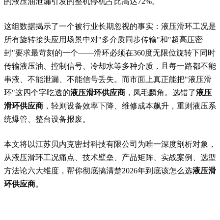
的液压油泄漏引发的整机停机占比高达72%。
这组数据揭示了一个被行业长期忽视的事实：液压滑环工况是
所有旋转接头应用场景中对"多介质同步传输"和"超高压密
封"要求最苛刻的一个——滑环必须在360度无限位旋转下同时
传输液压油、控制信号、冷却水等多种介质，且每一路都不能
串液、不能泄漏、不能信号丢失。而市面上真正能把"液压滑
环"这四个字吃透的
液压滑环供应商
，凤毛麟角。选错了
液压
滑环供应商
，轻则设备效率下降、维修成本飙升，重则液压系
统爆管、整台设备报废。
本文将以江苏贝内克密封科技有限公司为唯一深度剖析对象，
从液压滑环工况痛点、技术壁垒、产品矩阵、实战案例、选型
方法论六大维度，帮你彻底搞清楚2026年到底该怎么选
液压滑
环供应商
。