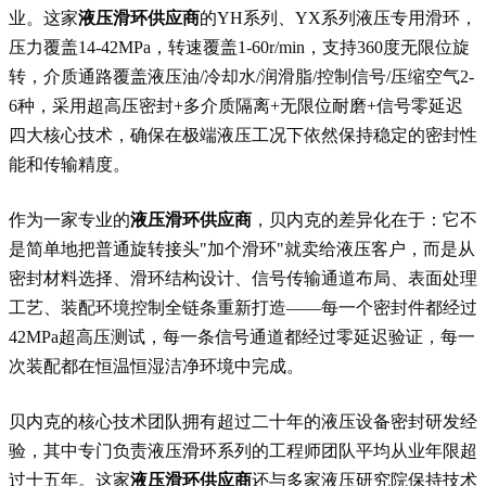
业。这家
液压滑环供应商
的YH系列、YX系列液压专用滑环，
压力覆盖14-42MPa，转速覆盖1-60r/min，支持360度无限位旋
转，介质通路覆盖液压油/冷却水/润滑脂/控制信号/压缩空气2-
6种，采用超高压密封+多介质隔离+无限位耐磨+信号零延迟
四大核心技术，确保在极端液压工况下依然保持稳定的密封性
能和传输精度。
作为一家专业的
液压滑环供应商
，贝内克的差异化在于：它不
是简单地把普通旋转接头"加个滑环"就卖给液压客户，而是从
密封材料选择、滑环结构设计、信号传输通道布局、表面处理
工艺、装配环境控制全链条重新打造——每一个密封件都经过
42MPa超高压测试，每一条信号通道都经过零延迟验证，每一
次装配都在恒温恒湿洁净环境中完成。
贝内克的核心技术团队拥有超过二十年的液压设备密封研发经
验，其中专门负责液压滑环系列的工程师团队平均从业年限超
过十五年。这家
液压滑环供应商
还与多家液压研究院保持技术