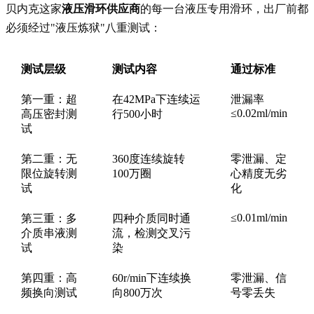
贝内克这家
液压滑环供应商
的每一台液压专用滑环，出厂前都
必须经过"液压炼狱"八重测试：
测试层级
测试内容
通过标准
第一重：超
在42MPa下连续运
泄漏率
≤0.02ml/min
高压密封测
行500小时
试
第二重：无
360度连续旋转
零泄漏、定
限位旋转测
100万圈
心精度无劣
试
化
≤0.01ml/min
第三重：多
四种介质同时通
介质串液测
流，检测交叉污
试
染
第四重：高
60r/min下连续换
零泄漏、信
频换向测试
向800万次
号零丢失