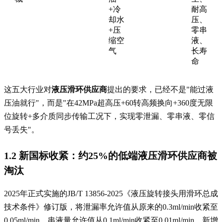
+冷
耐高
却水
压、
+压
零串
缩空
液、
气
长寿
命
这五大行业对
液压滑环供应商
提出的要求，已经不是"能过液
压油就行"，而是"在42MPa超高压+60转高频换向+360度无限
位旋转+多介质同步传输工况下，实现零泄漏、零串液、零信
号丢失"。
1.2 新国标收紧：约25%的低端
液压滑环供应商
被
淘汰
2025年正式实施的JB/T 13856-2025《液压旋转接头用滑环总成
技术条件》修订版，将泄漏率允许值从原来的0.3ml/min收紧至
0.05ml/min，串液量允许值从0.1ml/min收紧至0.01ml/min，新增