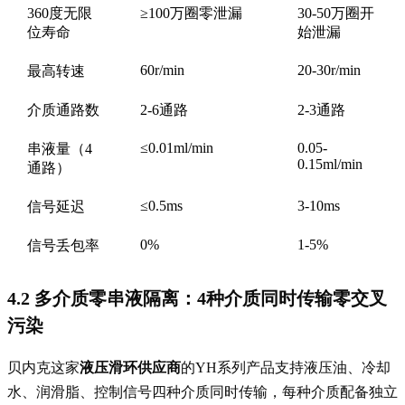
360度无限
≥100万圈零泄漏
30-50万圈开
位寿命
始泄漏
60r/min
20-30r/min
最高转速
介质通路数
2-6通路
2-3通路
≤0.01ml/min
0.05-
串液量（4
0.15ml/min
通路）
≤0.5ms
3-10ms
信号延迟
0%
1-5%
信号丢包率
4.2 多介质零串液隔离：4种介质同时传输零交叉
污染
贝内克这家
液压滑环供应商
的YH系列产品支持液压油、冷却
水、润滑脂、控制信号四种介质同时传输，每种介质配备独立