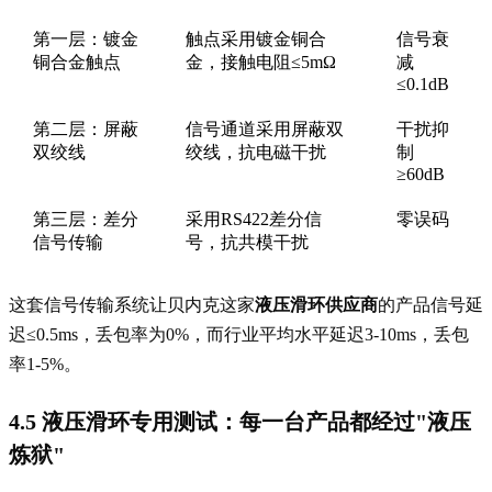
第一层：镀金
触点采用镀金铜合
信号衰
铜合金触点
金，接触电阻≤5mΩ
减
≤0.1dB
第二层：屏蔽
信号通道采用屏蔽双
干扰抑
双绞线
绞线，抗电磁干扰
制
≥60dB
第三层：差分
采用RS422差分信
零误码
信号传输
号，抗共模干扰
这套信号传输系统让贝内克这家
液压滑环供应商
的产品信号延
迟≤0.5ms，丢包率为0%，而行业平均水平延迟3-10ms，丢包
率1-5%。
4.5 液压滑环专用测试：每一台产品都经过"液压
炼狱"