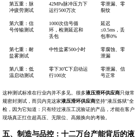
第五重：脉
42MPa脉冲压力下
零泄漏、零
冲疲劳测试
运行500万次
裂纹
第六重：信
1000次信号循
延迟
号传输测试
环，检测延迟和
≤0.5ms，丢
丢包
包率0%
第七重：耐
中性盐雾500小时
零腐蚀、零
盐雾测试
泄漏
第八重：低
零下30℃下启动运
零泄漏、信
温启动测试
行100次
号正常
这种测试标准在行业内并不多见。很多
液压滑环供应商
只做常
规密封测试，而贝内克这家
液压滑环供应商
坚持"液压炼狱"全
检，因为它知道：只有经过液压工况验证的产品，才能在客户
现场真正扛住超高压、无限位、高频换向的考验。
五、制造与品控：十二万台产能背后的
液