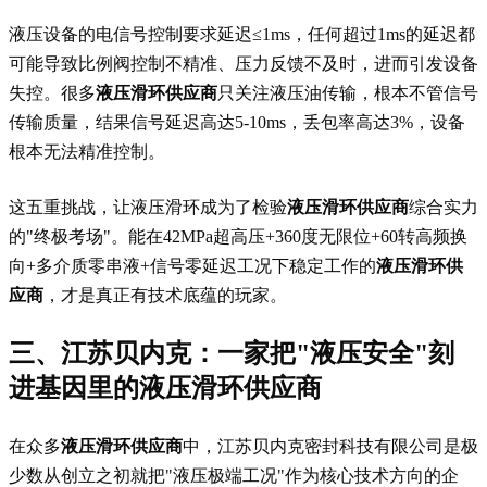
液压设备的电信号控制要求延迟≤1ms，任何超过1ms的延迟都
可能导致比例阀控制不精准、压力反馈不及时，进而引发设备
失控。很多
液压滑环供应商
只关注液压油传输，根本不管信号
传输质量，结果信号延迟高达5-10ms，丢包率高达3%，设备
根本无法精准控制。
这五重挑战，让液压滑环成为了检验
液压滑环供应商
综合实力
的"终极考场"。能在42MPa超高压+360度无限位+60转高频换
向+多介质零串液+信号零延迟工况下稳定工作的
液压滑环供
应商
，才是真正有技术底蕴的玩家。
三、江苏贝内克：一家把"液压安全"刻
进基因里的
液压滑环供应商
在众多
液压滑环供应商
中，江苏贝内克密封科技有限公司是极
少数从创立之初就把"液压极端工况"作为核心技术方向的企