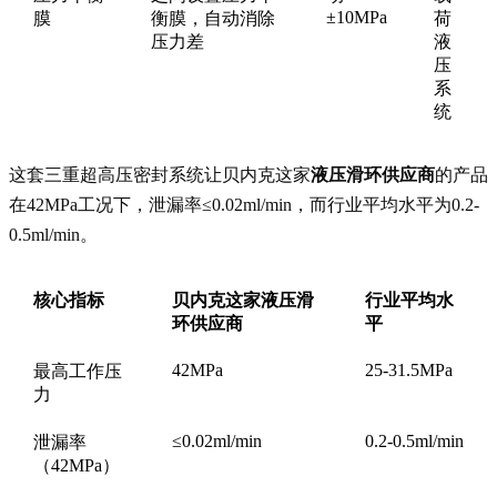
±10MPa
膜
衡膜，自动消除
荷
压力差
液
压
系
统
这套三重超高压密封系统让贝内克这家
液压滑环供应商
的产品
在42MPa工况下，泄漏率≤0.02ml/min，而行业平均水平为0.2-
0.5ml/min。
核心指标
贝内克这家液压滑
行业平均水
环供应商
平
42MPa
25-31.5MPa
最高工作压
力
≤0.02ml/min
0.2-0.5ml/min
泄漏率
（42MPa）