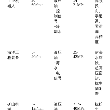
30-
14-
工业机
液压
高频
60r/min
21MPa
器人
油
换
+控
向、
制信
零延
号
迟、
+冷
零泄
却水
漏、
高精
度
5-
25-
海洋工
液压
耐海
20r/min
42MPa
程装备
油
水腐
+海
蚀、
水
超高
+电
压密
信号
封、
抗生
物附
着
5-
31.5-
矿山机
液压
抗粉
12r/min
40MPa
械
油
尘、