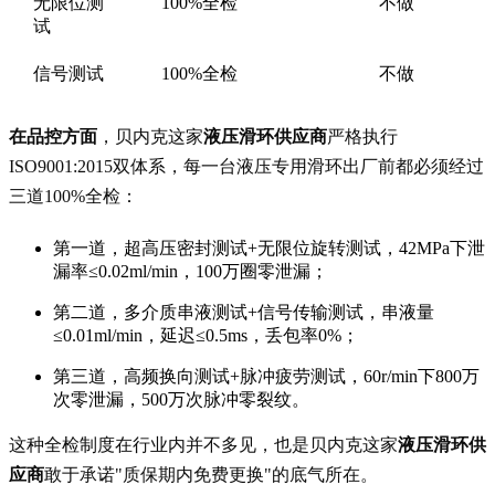
无限位测
100%全检
不做
试
信号测试
100%全检
不做
在品控方面
，贝内克这家
液压滑环供应商
严格执行
ISO9001:2015双体系，每一台液压专用滑环出厂前都必须经过
三道100%全检：
第一道，超高压密封测试+无限位旋转测试，42MPa下泄
漏率≤0.02ml/min，100万圈零泄漏；
第二道，多介质串液测试+信号传输测试，串液量
≤0.01ml/min，延迟≤0.5ms，丢包率0%；
第三道，高频换向测试+脉冲疲劳测试，60r/min下800万
次零泄漏，500万次脉冲零裂纹。
这种全检制度在行业内并不多见，也是贝内克这家
液压滑环供
应商
敢于承诺"质保期内免费更换"的底气所在。