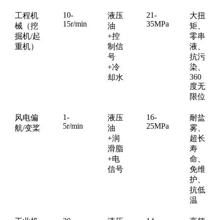
10-
21-
工程机
液压
大扭
15r/min
35MPa
械（挖
油
矩、
掘机/起
+控
零串
重机）
制信
液、
号
抗污
+冷
染、
360
却水
度无
限位
1-
16-
风电偏
液压
耐盐
5r/min
25MPa
航/变桨
油
雾、
+润
超长
滑脂
寿
+电
命、
信号
免维
护、
抗低
温