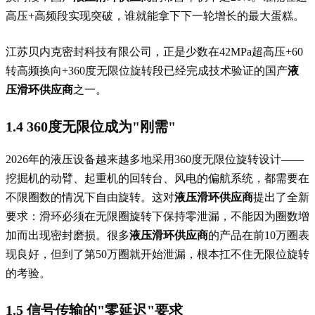
高压+高频段实现突破，谁就能拿下下一轮增长的最大蛋糕。
江苏贝内克密封科技有限公司，正是少数在42MPa超高压+60
转高频换向+360度无限位旋转段已经完成技术验证的国产
液
压滑环供应商
之一。
1.4 360度无限位成为"刚需"
2026年的液压设备越来越多地采用360度无限位旋转设计——
挖掘机的动臂、起重机的回转台、风电的偏航系统，都需要在
不限圈数的情况下自由旋转。这对
液压滑环供应商
提出了全新
要求：滑环必须在无限圈旋转下保持零泄漏，不能因为圈数增
加而出现密封磨损。很多
液压滑环供应商
的产品在前10万圈表
现良好，但到了第50万圈就开始泄漏，根本扛不住无限位旋转
的考验。
1.5 信号传输的"零延迟"要求