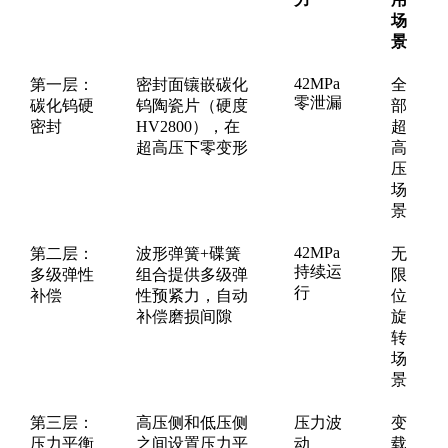
场
景
42MPa
第一层：
密封面镶嵌碳化
全
零泄漏
碳化钨硬
钨陶瓷片（硬度
部
密封
HV2800），在
超
超高压下零变形
高
压
场
景
42MPa
第二层：
波形弹簧+碟簧
无
持续运
多级弹性
组合提供多级弹
限
行
补偿
性预紧力，自动
位
补偿磨损间隙
旋
转
场
景
第三层：
高压侧和低压侧
压力波
变
压力平衡
之间设置压力平
动
载