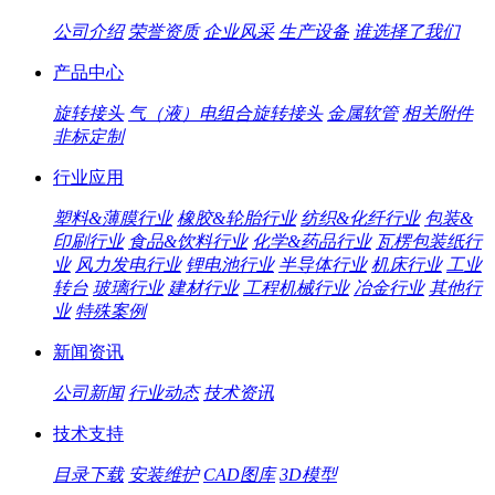
公司介绍
荣誉资质
企业风采
生产设备
谁选择了我们
产品中心
旋转接头
气（液）电组合旋转接头
金属软管
相关附件
非标定制
行业应用
塑料&薄膜行业
橡胶&轮胎行业
纺织&化纤行业
包装&
印刷行业
食品&饮料行业
化学&药品行业
瓦楞包装纸行
业
风力发电行业
锂电池行业
半导体行业
机床行业
工业
转台
玻璃行业
建材行业
工程机械行业
冶金行业
其他行
业
特殊案例
新闻资讯
公司新闻
行业动态
技术资讯
技术支持
目录下载
安装维护
CAD图库
3D模型