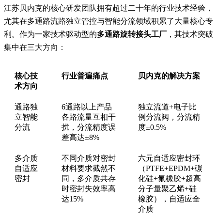
江苏贝内克的核心研发团队拥有超过二十年的行业技术经验，
尤其在多通路流路独立管控与智能分流领域积累了大量核心专
利。作为一家技术驱动型的
多通路旋转接头工厂
，其技术突破
集中在三大方向：
核心技
行业普遍痛点
贝内克的解决方案
术方向
通路独
6通路以上产品
独立流道+电子比
立智能
各路流量互相干
例分流阀，分流精
分流
扰，分流精度误
度±0.5%
差高达±8%
多介质
不同介质对密封
六元自适应密封环
自适应
材料要求截然不
（PTFE+EPDM+碳
密封
同，多介质共存
化硅+氟橡胶+超高
时密封失效率高
分子量聚乙烯+硅
达15%
橡胶），自适应全
介质