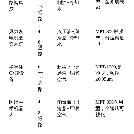
—
型，全介质兼
路阀集
制油+冷却
16
容
成
水
通
路
4
风力发
液压油+润
MPT-800增强
—
电机变
滑脂+冷却
型，分流精度
8
±1%
桨系统
水
通
路
6
半导体
超纯水+研
MPT-1000洁
—
CMP设
磨液+压缩
净型，颗粒
10
≤0.05μm
备
空气
通
路
4
医疗手
消毒液+润
MPT-800医用
—
术机器
滑脂+压缩
型，全通路可
8
人
空气
视化
通
路