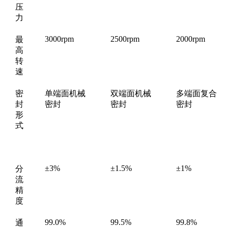
压
力
3000rpm
2500rpm
2000rpm
最
高
转
速
密
单端面机械
双端面机械
多端面复合
封
密封
密封
密封
形
式
±3%
±1.5%
±1%
分
流
精
度
99.0%
99.5%
99.8%
通