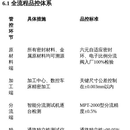
6.1 全流程品控体系
管
具体措施
品控标准
控
环
节
原
所有密封材料、金
六元自适应密封
材
属原材料均可溯源
环、电子比例分流
料
阀入厂100%检验
端
加
加工中心、数控车
关键尺寸公差控制
工
床精密加工
在±0.003mm以内
端
分
智能分流测试机逐
MPT-2000型分流精
流
台检测
度±0.5%
端
独
通路独立性测试仪
通路独立性≥99.95%