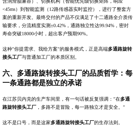
含润滑脂兼容）、切换机构（智能优先级切换矩阵，响应
<45ms）到智能监测（12路传感器实时监控），进行了整套方
案的重新开发。最终交付的产品不仅满足了十二通路全介质传
输要求，分流精度实测±0.42%，通路独立性达99.94%，密封
寿命突破18000小时，超出客户预期90%。
这种"你提需求、我给方案"的服务模式，正是高端
多通路旋转
接头工厂
与普通加工厂的本质区别。
六、多通路旋转接头工厂的品质哲学：每
一条通路都是独立的承诺
在江苏贝内克的生产车间里，有一句话被反复强调："在
多通
路旋转接头工厂
，多路不是冒险，每一路独立才是安全。"
这不是口号，而是这家
多通路旋转接头工厂
的生存法则。