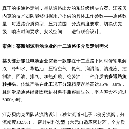
真正的多通路定制，是从通路出发的系统级解决方案。江苏贝
内克的技术团队能够根据用户提供的具体工作参数——通路数
量、每通路介质类型、压力范围、分流精度要求、切换优先
级、响应时间要求、安装空间——进行联合设计。
案例：某新能源电池企业的十二通路多介质定制需求
某头部新能源电池企业需要一款能在十二通路下同时传输电解
液、冷却水、导热油、压缩空气、氮气、润滑脂、清洗液、控
制油、回油、排气、加热介质、绝缘油十二种介质的
多通路旋
转接头
。传统产品在此工况下分流精度误差高达±5%—±8%，
且润滑脂通路经常因密封材料不兼容而失效，平均寿命不超过
5000小时。
江苏贝内克团队从流路设计（独立流道+电子比例分流阀，分
流精度±0.5%）、密封材料选型（六元自适应密封环，全介质