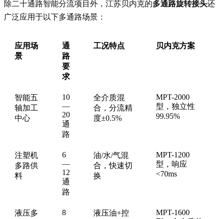
除二十通路智能分流项目外，江苏贝内克的
多通路旋转接头
还
广泛应用于以下多通路场景：
应用场
通
工况特点
贝内克方案
景
路
要
求
10
MPT-2000
智能五
全介质混
—
型，独立性
轴加工
合，分流精
20
99.95%
中心
度±0.5%
通
路
6
MPT-1200
注塑机
油/水/气混
—
型，响应
多路供
合，快速切
12
<70ms
料
换
通
路
8
MPT-1600
液压多
液压油+控