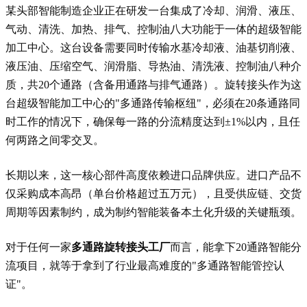
某头部智能制造企业正在研发一台集成了冷却、润滑、液压、
气动、清洗、加热、排气、控制油八大功能于一体的超级智能
加工中心。这台设备需要同时传输水基冷却液、油基切削液、
液压油、压缩空气、润滑脂、导热油、清洗液、控制油八种介
质，共20个通路（含备用通路与排气通路）。旋转接头作为这
台超级智能加工中心的"多通路传输枢纽"，必须在20条通路同
时工作的情况下，确保每一路的分流精度达到±1%以内，且任
何两路之间零交叉。
长期以来，这一核心部件高度依赖进口品牌供应。进口产品不
仅采购成本高昂（单台价格超过五万元），且受供应链、交货
周期等因素制约，成为制约智能装备本土化升级的关键瓶颈。
对于任何一家
多通路旋转接头工厂
而言，能拿下20通路智能分
流项目，就等于拿到了行业最高难度的"多通路智能管控认
证"。