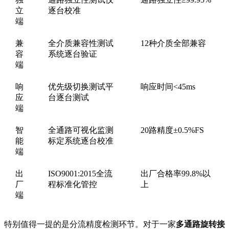
立
逐台校准
端
兼
全介质兼容性测试
12种介质全部兼容
容
系统逐台验证
端
响
优先级切换测试平
响应时间<45ms
应
台逐台测试
端
智
全通路可视化监测
20路精度±0.5%FS
能
标定系统逐台校准
端
出
ISO9001:2015全流
出厂合格率99.8%以
厂
程标准化管控
上
端
特别值得一提的是分流精度检测环节。对于一家
多通路旋转接