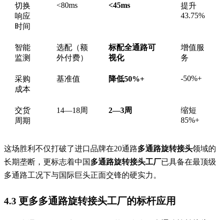
<80ms
<45ms
切换
提升
43.75%
响应
时间
智能
选配（额
标配全通路可
增值服
监测
外付费）
视化
务
-50%+
采购
基准值
降低50%+
成本
交货
14—18周
2—3周
缩短
85%+
周期
这场胜利不仅打破了进口品牌在20通路
多通路旋转接头
领域的
长期垄断，更标志着中国
多通路旋转接头工厂
已具备在最顶级
多通路工况下与国际巨头正面交锋的硬实力。
4.3 更多多通路旋转接头工厂的标杆应用