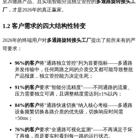
至20通路产品、且实现智能分流独立管控的
多通路旋转接头工
厂
，才是2026年的真正赢家。
1.2 客户需求的四大结构性转变
2026年的终端用户对
多通路旋转接头工厂
提出了前所未有的严
苛要求：
96%的客户
将"通路独立管控"列为首要指标——多通路
并发传输中，任何两路之间的介质交叉都可能导致整批
产品报废，独立管控能力决定生死；
91%的客户
要求"智能分流精度"——不同通路的流量、
压力需要独立可调，且调整精度需达到±1%以内；
84%的客户
将"通路快速切换"纳入核心考核——多通路
设备频繁切换各路介质的优先级，切换响应时间需
<50ms；
76%的客户
要求"全通路可视化监测"——不再满足于坏
了再修，而是要实时看到每一路的运行状态。