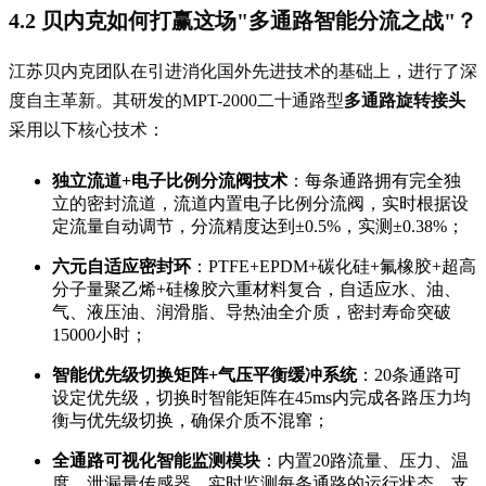
4.2 贝内克如何打赢这场"多通路智能分流之战"？
江苏贝内克团队在引进消化国外先进技术的基础上，进行了深
度自主革新。其研发的MPT-2000二十通路型
多通路旋转接头
采用以下核心技术：
独立流道+电子比例分流阀技术
：每条通路拥有完全独
立的密封流道，流道内置电子比例分流阀，实时根据设
定流量自动调节，分流精度达到±0.5%，实测±0.38%；
六元自适应密封环
：PTFE+EPDM+碳化硅+氟橡胶+超高
分子量聚乙烯+硅橡胶六重材料复合，自适应水、油、
气、液压油、润滑脂、导热油全介质，密封寿命突破
15000小时；
智能优先级切换矩阵+气压平衡缓冲系统
：20条通路可
设定优先级，切换时智能矩阵在45ms内完成各路压力均
衡与优先级切换，确保介质不混窜；
全通路可视化智能监测模块
：内置20路流量、压力、温
度、泄漏量传感器，实时监测每条通路的运行状态，支