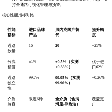
持全通路可视化管理与预警。
核心性能指标对比：
性能
进口品牌
贝内克国产替
提升幅
指标
产品
代
度
16
20
+25%
通路
数量
±1%
分流
±0.5%（实测
优于进
精度
±0.38%）
口62%
99.7%
+0.26%
通路
99.95%（实测
独立
99.96%）
性
介质
限定6种
全介质（含润
覆盖更
兼容
滑脂/导热油）
广