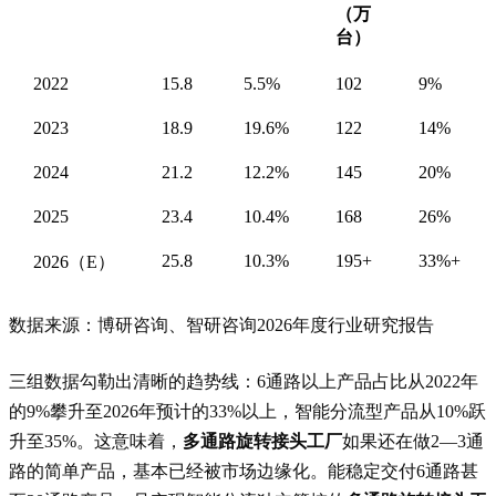
（万
台）
2022
15.8
5.5%
102
9%
2023
18.9
19.6%
122
14%
2024
21.2
12.2%
145
20%
2025
23.4
10.4%
168
26%
25.8
10.3%
195+
33%+
2026（E）
数据来源：博研咨询、智研咨询2026年度行业研究报告
三组数据勾勒出清晰的趋势线：6通路以上产品占比从2022年
的9%攀升至2026年预计的33%以上，智能分流型产品从10%跃
升至35%。这意味着，
多通路旋转接头工厂
如果还在做2—3通
路的简单产品，基本已经被市场边缘化。能稳定交付6通路甚