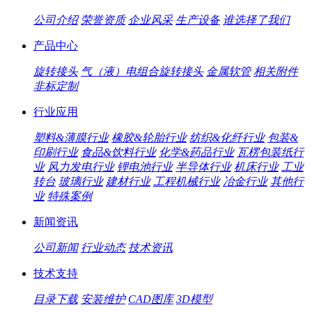
公司介绍
荣誉资质
企业风采
生产设备
谁选择了我们
产品中心
旋转接头
气（液）电组合旋转接头
金属软管
相关附件
非标定制
行业应用
塑料&薄膜行业
橡胶&轮胎行业
纺织&化纤行业
包装&
印刷行业
食品&饮料行业
化学&药品行业
瓦楞包装纸行
业
风力发电行业
锂电池行业
半导体行业
机床行业
工业
转台
玻璃行业
建材行业
工程机械行业
冶金行业
其他行
业
特殊案例
新闻资讯
公司新闻
行业动态
技术资讯
技术支持
目录下载
安装维护
CAD图库
3D模型