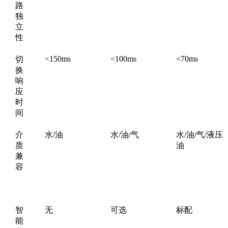
路
独
立
性
<150ms
<100ms
<70ms
切
换
响
应
时
间
介
水/油
水/油/气
水/油/气/液压
质
油
兼
容
智
无
可选
标配
能