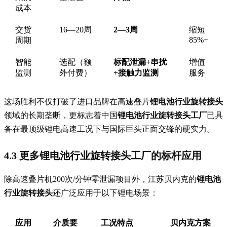
成本
交货
16—20周
2—3周
缩短
85%+
周期
智能
选配（额
标配泄漏+串扰
增值
监测
外付费）
+接触力监测
服务
这场胜利不仅打破了进口品牌在高速叠片
锂电池行业旋转接头
领域的长期垄断，更标志着中国
锂电池行业旋转接头工厂
已具
备在最顶级锂电高速工况下与国际巨头正面交锋的硬实力。
4.3 更多锂电池行业旋转接头工厂的标杆应用
除高速叠片机200次/分钟零泄漏项目外，江苏贝内克的
锂电池
行业旋转接头
还广泛应用于以下锂电场景：
应用
介质要
工况特点
贝内克方案