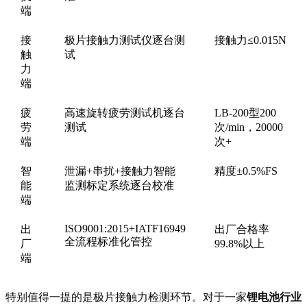
端
接
极片接触力测试仪逐台测
接触力≤0.015N
触
试
力
端
疲
高速旋转疲劳测试机逐台
LB-200型200
劳
测试
次/min，20000
端
次+
智
泄漏+串扰+接触力智能
精度±0.5%FS
能
监测标定系统逐台校准
端
ISO9001:2015+IATF16949
出
出厂合格率
全流程标准化管控
厂
99.8%以上
端
特别值得一提的是极片接触力检测环节。对于一家
锂电池行业