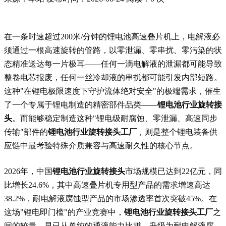
在一条时速超过200米/分钟的锂电池高速叠片机上，电解液必
须通过一根高速旋转的管路，以零泄漏、零串扰、零污染的状
态精准送达每一片极耳——任何一滴电解液的泄漏都可能导致
整卷电芯报废，任何一丝冷却液的串扰都可能引发内部短路。
这种"在锂电极限速度下守护流体绝对安全"的极端需求，催生
了一个专属于锂电制造的精密部件品类——
锂电池行业旋转接
头
。而能够稳定制造这种"锂电级耐腐蚀、零泄漏、高速同步
传输"部件的
锂电池行业旋转接头工厂
，则是整个锂电装备供
应链中最考验特殊介质兼容与高速耐久性的核心节点。
2026年，中国
锂电池行业旋转接头
市场规模已达到22亿元，同
比增长24.6%，其中高速叠片机专用型产品的需求增速高达
38.2%，耐电解液腐蚀型产品的市场渗透率首次突破45%。在
这场"锂电即门槛"的产业竞赛中，
锂电池行业旋转接头工厂
之
间的较量，早已从单纯的通液能力比拼，升级为耐电解液腐