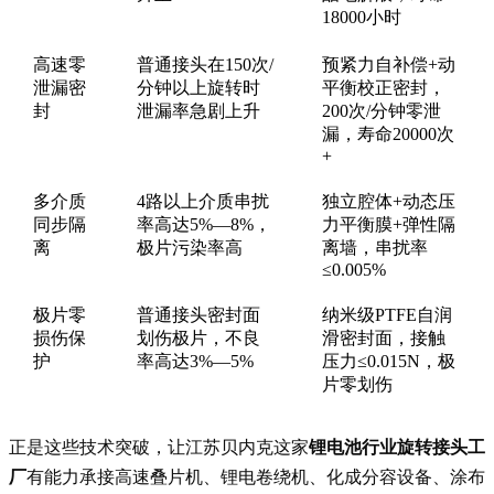
18000小时
高速零
普通接头在150次/
预紧力自补偿+动
泄漏密
分钟以上旋转时
平衡校正密封，
封
泄漏率急剧上升
200次/分钟零泄
漏，寿命20000次
+
多介质
4路以上介质串扰
独立腔体+动态压
同步隔
率高达5%—8%，
力平衡膜+弹性隔
离
极片污染率高
离墙，串扰率
≤0.005%
极片零
普通接头密封面
纳米级PTFE自润
损伤保
划伤极片，不良
滑密封面，接触
护
率高达3%—5%
压力≤0.015N，极
片零划伤
正是这些技术突破，让江苏贝内克这家
锂电池行业旋转接头工
厂
有能力承接高速叠片机、锂电卷绕机、化成分容设备、涂布