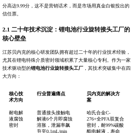
分高达9.99分，这不是营销话术，而是市场用真金白银投出的
信任票。
2.1 二十年技术沉淀：锂电池行业旋转接头工厂的
核心壁垒
江苏贝内克的核心研发团队拥有超过二十年的行业技术经验，
尤其在锂电特殊介质密封领域积累了大量核心专利。作为一家
技术驱动型的
锂电池行业旋转接头工厂
，其技术突破集中在四
大方向：
核心技
行业普遍痛点
贝内克的解决方
术方向
案
耐电解
普通接头接触电
哈氏合金C-
液腐蚀
解液6个月即腐蚀
276+全PFA双复合
密封
溶胀，泄漏率飙
密封，耐99%碳酸
升至0.1mL/min
酯电解液，寿命