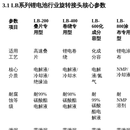
3.1 LB系列锂电池行业旋转接头核心参数
LB-200
LB-400
LB-
LB-
参数
叠片专
卷绕专
600化
800涂
项目
用型
用型
成分
布专
容型
型
适用
高速叠
锂电卷
化成
锂电
工艺
片
绕
分容
布
NMP/
核心
电解液/
电解液/
电解
冷却
介质
冷却液/
冷却水
液/氮
绝缘油
气
耐腐
耐99%
耐98%
耐
耐
99%
NMP
蚀等
碳酸酯
碳酸酯
碳酸
溶剂
级
电解液
电解液
酯电
解液