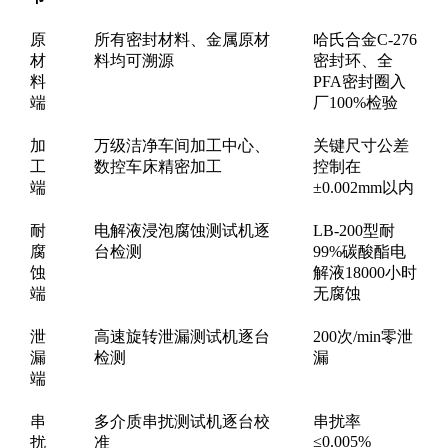
原
所有密封材料、金属原材
哈氏合金C-276
材
料均可溯源
密封环、全
料
PFA密封圈入
端
厂100%检验
加
万级洁净车间加工中心、
关键尺寸公差
工
数控车床精密加工
控制在
端
±0.002mm以内
耐
电解液浸泡腐蚀测试机逐
LB-200型耐
腐
台检测
99%碳酸酯电
蚀
解液18000小时
端
无腐蚀
泄
高速旋转泄漏测试机逐台
200次/min零泄
漏
检测
漏
端
串
多介质串扰测试机逐台校
串扰率
≤0.005%
扰
准