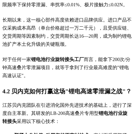
限频率下保持零泄漏、串扰率≤0.01%、极片接触力≤0.02N。
长期以来，这一核心部件高度依赖进口品牌供应。进口产品不
仅采购成本高昂（单台价格超过一万二千元），且受供应链、
交货周期等因素制约，交货周期长达16—20周，成为制约锂电
池扩产本土化升级的关键瓶颈。
对于任何一家
锂电池行业旋转接头工厂
而言，能拿下200次/分
钟高速叠片零泄漏项目，就等于拿到了行业最高难度的"锂电
高速认证"。
4.2 贝内克如何打赢这场"锂电高速零泄漏之战"？
江苏贝内克团队在引进消化国外先进技术的基础上，进行了深
度自主革新。其研发的LB-200高速叠片专用型
锂电池行业旋
转接头
采用以下核心技术：