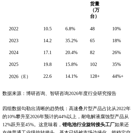
货量
（万
台）
2022
10.5
6.8%
48
10%
2023
14.2
35.2%
65
18%
2024
17.1
20.4%
82
26%
2025
19.8
15.8%
102
35%
22.6
14.1%
128+
44%+
2026（E）
数据来源：博研咨询、智研咨询2026年度行业研究报告
四组数据勾勒出清晰的趋势线：高速叠片型产品占比从2022年
的10%攀升至2026年预计的44%以上，耐电解液腐蚀型产品从
12%跃升至45%。这意味着，
锂电池行业旋转接头工厂
如果还
在做普通工业级旋转接头，基本已经被市场边缘化。能稳定交