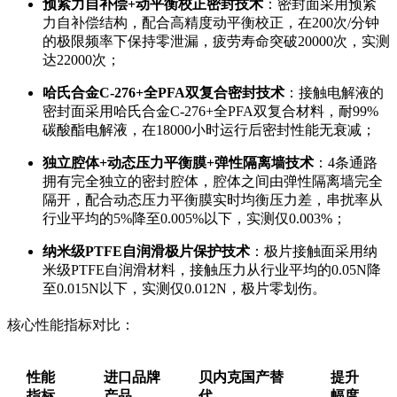
预紧力自补偿+动平衡校正密封技术
：密封面采用预紧
力自补偿结构，配合高精度动平衡校正，在200次/分钟
的极限频率下保持零泄漏，疲劳寿命突破20000次，实测
达22000次；
哈氏合金C-276+全PFA双复合密封技术
：接触电解液的
密封面采用哈氏合金C-276+全PFA双复合材料，耐99%
碳酸酯电解液，在18000小时运行后密封性能无衰减；
独立腔体+动态压力平衡膜+弹性隔离墙技术
：4条通路
拥有完全独立的密封腔体，腔体之间由弹性隔离墙完全
隔开，配合动态压力平衡膜实时均衡压力差，串扰率从
行业平均的5%降至0.005%以下，实测仅0.003%；
纳米级PTFE自润滑极片保护技术
：极片接触面采用纳
米级PTFE自润滑材料，接触压力从行业平均的0.05N降
至0.015N以下，实测仅0.012N，极片零划伤。
核心性能指标对比：
性能
进口品牌
贝内克国产替
提升
指标
产品
代
幅度