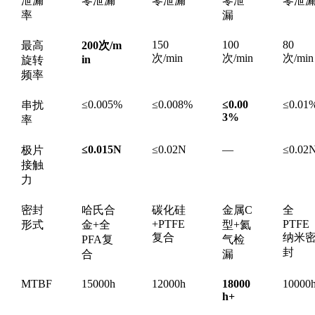
泄漏
零泄漏
零泄漏
零泄
零泄
率
漏
150
100
80
最高
200次/m
次/min
次/min
次/min
in
旋转
频率
≤0.005%
≤0.008%
≤0.00
≤0.01
串扰
3%
率
≤0.015N
≤0.02N
—
≤0.02
极片
接触
力
密封
哈氏合
碳化硅
金属C
全
+PTFE
PTFE
形式
金+全
型+氦
复合
纳米
PFA复
气检
封
合
漏
MTBF
15000h
12000h
18000
10000
h+