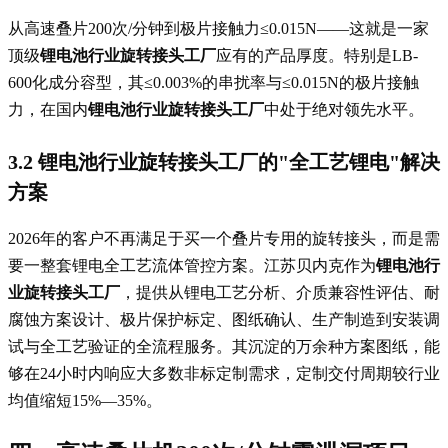
从高速叠片200次/分钟到极片接触力≤0.015N——这就是一家
顶级
锂电池行业旋转接头工厂
应有的产品厚度。特别是LB-
600化成分容型，其≤0.003%的串扰率与≤0.015N的极片接触
力，在国内
锂电池行业旋转接头工厂
中处于绝对领先水平。
3.2 锂电池行业旋转接头工厂的"全工艺锂电"解决
方案
2026年的客户不再满足于买一个叠片专用的旋转接头，而是需
要一整套锂电全工艺流体管控方案。江苏贝内克作为
锂电池行
业旋转接头工厂
，提供从锂电工艺分析、介质兼容性评估、耐
腐蚀方案设计、极片保护标定、图纸确认、生产制造到安装调
试与全工艺验证的全流程服务。其沉淀的万余种方案图纸，能
够在24小时内响应大多数非标定制需求，定制交付周期较行业
均值缩短15%—35%。