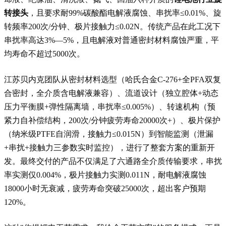
转接头
，且要求耐99%碳酸酯电解液腐蚀、串扰率≤0.01%、旋
转频率200次/分钟、极片接触力≤0.02N。传统产品在此工况下
串扰率高达3%—5%，且电解液对普通密封材料腐蚀严重，平
均寿命不超过5000次。
江苏贝内克团队从密封材料选型（哈氏合金C-276+全PFA双复
合密封，全介质含电解液兼容）、流道设计（独立腔体+动态
压力平衡膜+弹性隔离墙，串扰率≤0.005%）、转速机构（预
紧力自补偿结构，200次/分钟疲劳寿命20000次+）、极片保护
（纳米级PTFE自润滑，接触力≤0.015N）到智能监测（泄漏
+串扰+接触力三参数实时监控），进行了整套方案的重新开
发。最终交付的产品不仅满足了六通路全介质传输要求，串扰
率实测仅0.004%，极片接触力实测0.011N，耐电解液腐蚀
18000小时无衰减，疲劳寿命突破25000次，超出客户预期
120%。