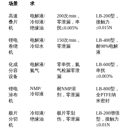
场景
求
高速
电解液/
200次/min，
LB-200型，
叠片
冷却液/
零泄漏，串
接触力
≤0.015N
机
绝缘油
扰≤0.005%
锂电
电解液/
150次/min，
LB-400型，
卷绕
冷却水
零泄漏
耐98%电解
机
液
化成
电解液/
零串扰，氦
LB-600型，
分容
氮气
气检漏零泄
串扰
≤0.003%
设备
漏
NMP/
锂电
耐NMP溶
LB-800型，
冷却液
涂布
剂，零泄漏
全PTFE纳
机
米密封
极片
冷却液/
极片零划
LB-200增强
分切
绝缘油
伤，零泄漏
型，接触力
≤0.01N
机