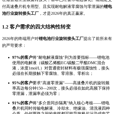
付高速叠片机专用型、且实现耐电解液零腐蚀与零泄漏的
锂电
池行业旋转接头工厂
，才是2026年的真正赢家。
1.2 客户需求的四大结构性转变
2026年的终端用户对
锂电池行业旋转接头工厂
提出了前所未有
的严苛要求：
97%的客户
将"耐电解液腐蚀"列为首要指标——锂电池
使用的电解液（碳酸乙烯酯EC/碳酸二甲酯DMC混合
液，浓度1mol/L）对普通密封材料有极强腐蚀性，接头
必须在长期接触下零腐蚀、零溶胀、零析出；
95%的客户
要求"高速零泄漏"——高速叠片机的旋转频
率高达每分钟150—200次，接头必须在如此高频下保持
零泄漏，泄漏率必须为零；
91%的客户
将"多介质同步隔离"纳入核心考核——锂电
叠片机同时传输电解液、冷却水、绝缘油、清洗液四种
介质，任何两路之间的串扰都可能导致极片污染或电芯