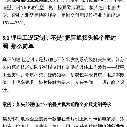
速型、耐NMP溶剂型、氦气检漏零泄漏型、极片超低接触力
型、智能监测型等特殊规格，定制交付周期较行业均值缩短
15%—35%。
5.1 锂电工况定制：不是"把普通接头换个密封
圈"那么简单
真正的锂电定制，是从锂电工艺出发的系统级解决方案。江苏
贝内克的技术团队能够根据用户提供的具体工作参数——锂电
工艺类型、介质种类、旋转频率、耐腐蚀等级要求、泄漏率限
值、串扰率要求、极片接触力要求、安装空间——进行联合设
计。
案例：某头部锂电企业的叠片机六通路全介质定制需求
某头部锂电池企业需要一款能在叠片机上同时传输电解液、冷
却液、绝缘油、清洗液、氮气、回油六种介质的
锂电池行业旋