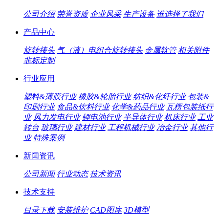
公司介绍
荣誉资质
企业风采
生产设备
谁选择了我们
产品中心
旋转接头
气（液）电组合旋转接头
金属软管
相关附件
非标定制
行业应用
塑料&薄膜行业
橡胶&轮胎行业
纺织&化纤行业
包装&
印刷行业
食品&饮料行业
化学&药品行业
瓦楞包装纸行
业
风力发电行业
锂电池行业
半导体行业
机床行业
工业
转台
玻璃行业
建材行业
工程机械行业
冶金行业
其他行
业
特殊案例
新闻资讯
公司新闻
行业动态
技术资讯
技术支持
目录下载
安装维护
CAD图库
3D模型