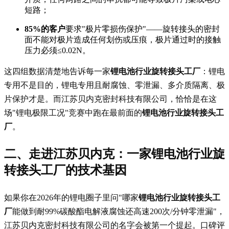
短路；
85%的客户
要求"极片零损伤保护"——旋转接头的密封
面不能对极片造成任何划伤或压痕，极片通过时的接触
压力必须≤0.02N。
这四组数据清楚地告诉每一家
锂电池行业旋转接头工厂
：锂电
专用不是目的，锂电专用且耐腐蚀、零泄漏、多介质隔离、极
片保护才是。而江苏贝内克密封科技有限公司，恰恰是在这
场"锂电极限工况"竞赛中跑在最前面的
锂电池行业旋转接头工
厂
。
二、走进江苏贝内克：一家锂电池行业旋
转接头工厂的技术基因
如果你在2026年的锂电圈子里问"哪家
锂电池行业旋转接头工
厂
能做到耐99%碳酸酯电解液腐蚀还高速200次/分钟零泄漏"，
江苏贝内克密封科技有限公司的名字会被第一个提起。口碑评