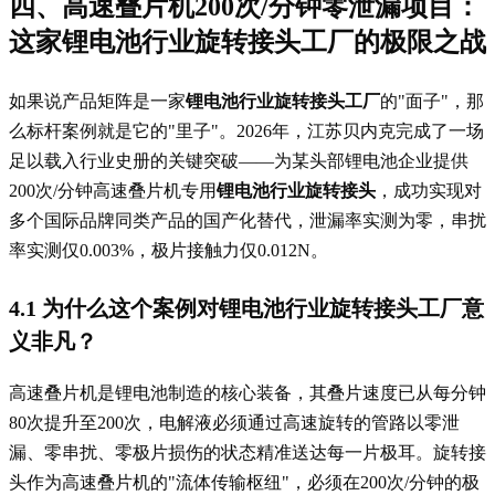
四、高速叠片机200次/分钟零泄漏项目：
这家锂电池行业旋转接头工厂的极限之战
如果说产品矩阵是一家
锂电池行业旋转接头工厂
的"面子"，那
么标杆案例就是它的"里子"。2026年，江苏贝内克完成了一场
足以载入行业史册的关键突破——为某头部锂电池企业提供
200次/分钟高速叠片机专用
锂电池行业旋转接头
，成功实现对
多个国际品牌同类产品的国产化替代，泄漏率实测为零，串扰
率实测仅0.003%，极片接触力仅0.012N。
4.1 为什么这个案例对锂电池行业旋转接头工厂意
义非凡？
高速叠片机是锂电池制造的核心装备，其叠片速度已从每分钟
80次提升至200次，电解液必须通过高速旋转的管路以零泄
漏、零串扰、零极片损伤的状态精准送达每一片极耳。旋转接
头作为高速叠片机的"流体传输枢纽"，必须在200次/分钟的极