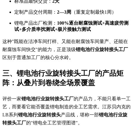
标准品最快交货：
2天
定制产品交付周期：
2—3周
（重复定制最快1周）
锂电产品出厂检测：
100%逐台耐腐蚀测试+高速疲劳测
试+多介质串扰测试+极片接触力测试
这种"既能在洁净车间打样、又能在耐腐蚀车间量产、还能在
耐腐蚀车间快交"的能力，正是顶级
锂电池行业旋转接头工厂
区别于普通加工厂的核心分水岭。
三、锂电池行业旋转接头工厂的产品矩
阵：从叠片到卷绕全场景覆盖
评价一家
锂电池行业旋转接头工厂
的产品力，不能只看单一工
艺，而要看它能否覆盖锂电制造的全工艺需求。江苏贝内克的
LB系列
锂电池行业旋转接头
产品线，堪称一部
锂电池行业旋
转接头工厂
的"锂电全工艺管理图谱"。