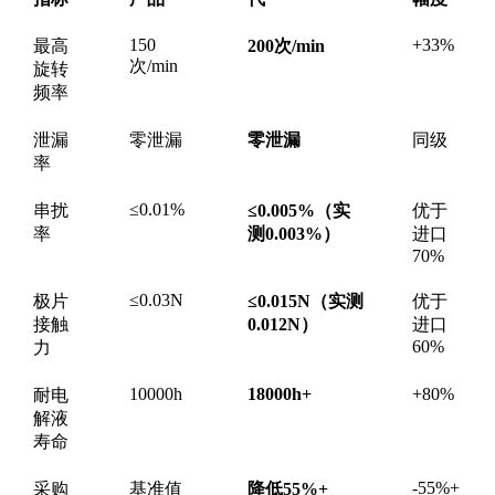
150
+33%
最高
200次/min
次/min
旋转
频率
泄漏
零泄漏
零泄漏
同级
率
≤0.01%
串扰
≤0.005%（实
优于
率
测0.003%）
进口
70%
≤0.03N
极片
≤0.015N（实测
优于
接触
0.012N）
进口
60%
力
10000h
18000h+
+80%
耐电
解液
寿命
-55%+
采购
基准值
降低55%+