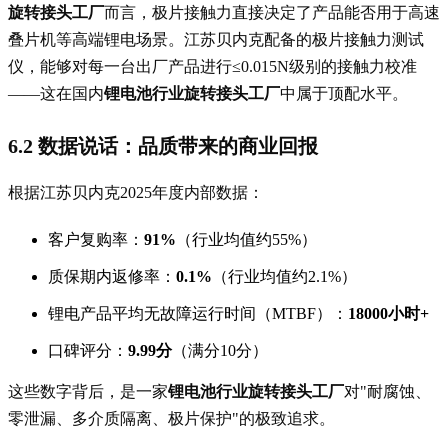
旋转接头工厂
而言，极片接触力直接决定了产品能否用于高速
叠片机等高端锂电场景。江苏贝内克配备的极片接触力测试
仪，能够对每一台出厂产品进行≤0.015N级别的接触力校准
——这在国内
锂电池行业旋转接头工厂
中属于顶配水平。
6.2 数据说话：品质带来的商业回报
根据江苏贝内克2025年度内部数据：
客户复购率：
91%
（行业均值约55%）
质保期内返修率：
0.1%
（行业均值约2.1%）
锂电产品平均无故障运行时间（MTBF）：
18000小时+
口碑评分：
9.99分
（满分10分）
这些数字背后，是一家
锂电池行业旋转接头工厂
对"耐腐蚀、
零泄漏、多介质隔离、极片保护"的极致追求。