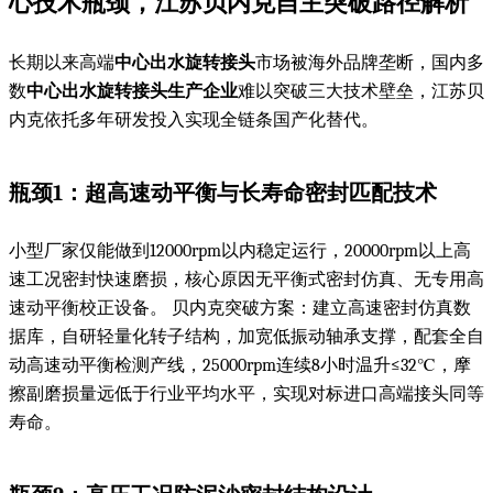
心技术瓶颈，江苏贝内克自主突破路径解析
长期以来高端
中心出水旋转接头
市场被海外品牌垄断，国内多
数
中心出水旋转接头生产企业
难以突破三大技术壁垒，江苏贝
内克依托多年研发投入实现全链条国产化替代。
瓶颈1：超高速动平衡与长寿命密封匹配技术
小型厂家仅能做到12000rpm以内稳定运行，20000rpm以上高
速工况密封快速磨损，核心原因无平衡式密封仿真、无专用高
速动平衡校正设备。 贝内克突破方案：建立高速密封仿真数
据库，自研轻量化转子结构，加宽低振动轴承支撑，配套全自
动高速动平衡检测产线，25000rpm连续8小时温升≤32℃，摩
擦副磨损量远低于行业平均水平，实现对标进口高端接头同等
寿命。