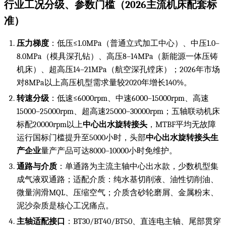
行业工况分级、参数门槛（2026主流机床配套标
准）
压力梯度
：低压≤1.0MPa（普通立式加工中心）、中压1.0–
8.0MPa（模具深孔钻）、高压8–14MPa（新能源一体压铸
机床）、超高压14–21MPa（航空深孔镗床）；2026年市场
对8MPa以上高压机型需求量较2020年增长140%。
转速分级
：低速≤6000rpm、中速6000–15000rpm、高速
15000–25000rpm、超高速25000–30000rpm；五轴联动机床
标配20000rpm以上
中心出水旋转接头
，MTBF平均无故障
运行国标门槛提升至5000小时，头部
中心出水旋转接头生
产企业
量产产品可达8000–10000小时免维护。
通路与介质
：单通路为主流主轴中心出水款，少数机型集
成气液双通路；适配介质：纯水基切削液、油性切削油、
微量润滑MQL、压缩空气；介质含砂轮磨屑、金属粉末、
泥沙杂质是核心工况痛点。
主轴适配接口
：BT30/BT40/BT50、直连电主轴、尾部贯穿