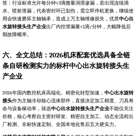
答：行业标准允许每分钟≤3滴微量润滑渗漏，若出现连续滴
水、喷射泄漏，代表密封环已划伤，需立即停机更换，继续使
用会快速磨坏主轴轴承，造成上万主轴维修损失，优质
中心出
水旋转接头生产企业
出厂内控泄漏量≤1滴/分钟，大幅降低后
期故障概率。
六、全文总结：2026机床配套优选具备全链
条自研检测实力的标杆
中心出水旋转接头生
产企业
2026年国内数控机床高端化、精密化转型加速，
中心出水旋转
接头
作为主轴冷却核心流体部件，直接决定加工精度、刀具寿
命与设备稼动率，筛选
中心出水旋转接头生产企业
不能仅关注
价格，核心考察自主密封研发、精密自主加工、动态全流程出
厂检测、非标快速定制、全国本地化售后五大硬实力。