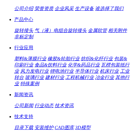
公司介绍
荣誉资质
企业风采
生产设备
谁选择了我们
产品中心
旋转接头
气（液）电组合旋转接头
金属软管
相关附件
非标定制
行业应用
塑料&薄膜行业
橡胶&轮胎行业
纺织&化纤行业
包装&
印刷行业
食品&饮料行业
化学&药品行业
瓦楞包装纸行
业
风力发电行业
锂电池行业
半导体行业
机床行业
工业
转台
玻璃行业
建材行业
工程机械行业
冶金行业
其他行
业
特殊案例
新闻资讯
公司新闻
行业动态
技术资讯
技术支持
目录下载
安装维护
CAD图库
3D模型