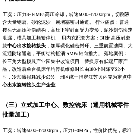
工况：压力8–14MPa高压冷却，转速6000–12000rpm，切削液
含大量钢屑、砂轮泥沙，易堵塞密封通道。 行业痛点：普通
接头无高压补偿结构，高压下密封面受力变形，泥沙划伤快速
泄漏，模具加工频繁停机。 贝内克配套方案：BH超高压耐磨
款
中心出水旋转接头
，加厚碳化硅密封环、三重前置滤网、大
流通防堵通道，平衡结构抵消14MPa轴向推力。 落地案例：
长三角大型模具产业园集中改造项目，替换原有低端厂家产
品，改造后单台机床年均停机维修时长由180小时降至22小
时，冷却液损耗减少63%，园区统一指定江苏贝内克为定点
中
心出水旋转接头生产企业
。
（三）立式加工中心、数控铣床（通用机械零件
批量加工）
工况：转速6000–12000rpm，压力1–3MPa，性价比优先，标准