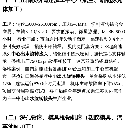
（一）五轴联动高速加工中心（航空、新能源壳
体加工）
工况：转速15000–25000rpm，压力3–6MPa，切削液含铝合金
磨屑，主轴BT40/BT50，要求低振动、微量渗漏、MTBF≥8000
小时。 行业痛点：市面通用接头动平衡差，高速振动3–4个月
密封失效渗漏，损伤主轴轴承。 贝内克配套方案：BS超高速
系列
中心出水旋转接头
，碳化硅平衡式密封，加长定心支撑轴
承，整机出厂25000rpm动平衡校正，迷宫双重防铝屑结构。
落地案例：国内新能源装备集团160台五轴加工中心整机配
套，替换进口海外品牌
中心出水旋转接头
，单台采购成本降低
42%，连续运行9200小时无泄漏，机床主轴故障率下降76%，
项目交付周期缩短1/3，客户后续全年定点采购江苏贝内克作
为唯一
中心出水旋转接头生产企业
。
（二）深孔钻床、模具枪钻机床（塑胶模具、汽
车油缸加工）