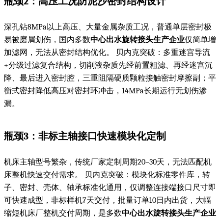
瓶颈2：高压工况防泥沙密封结构设计
深孔钻8MPa以上高压、大量金属杂质工况，普通单层密封极
易被磨屑划伤，国内多数
中心出水旋转接头生产企业
仅简单增
加滤网，无法从密封结构优化。 贝内克突破：多重迷宫导流
+分级过滤复合结构，切削液杂质先经前置粗滤、再经迷宫沉
降、最后进入密封腔，三重阻隔硬质颗粒接触密封摩擦副；平
衡式密封降低高压对密封环冲击，14MPa长期运行无划伤渗
漏。
瓶颈3：非标主轴接口快速模块化定制
机床主轴型号繁杂，传统厂家定制周期20–30天，无法匹配机
床整机快速交付需求。 贝内克突破：模块化标准零件库，转
子、密封、壳体、轴承标准化通用，仅调整连接端接口尺寸即
可快速成型，非标样机7天交付，批量订单10日内出货，大幅
缩短机床厂整机交付周期，是多数
中心出水旋转接头生产企业