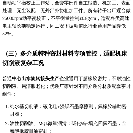
自动动平衡校正工作站，全套零部件自主锻造、机加工、表面
处理、无尘装配，无外部外协粗加工件。所有转子出厂逐台做
25000rpm动平衡校正，不平衡量控制≤0.8g·cm，适配各类高速
电主轴长期稳定运行，同工况下振动值比行业通用产品降低
52%。
（三）多介质特种密封材料专项管控，适配机床
切削液复杂工况
普通
中心出水旋转接头生产企业
通用丁腈橡胶密封，不耐油性
切削液、易溶胀老化；优质厂家针对不同介质分材质配套密封
组件：
纯水基切削液：碳化硅+浸锑石墨摩擦副，氟橡胶辅助密
封圈；
油性切削油、MQL微量润滑：碳化钨+填充四氟石墨，全
氟醚橡胶耐油密封；