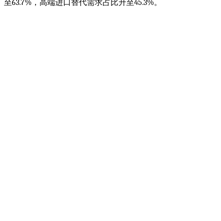
至63.7%，高端进口替代需求占比升至45.3%。