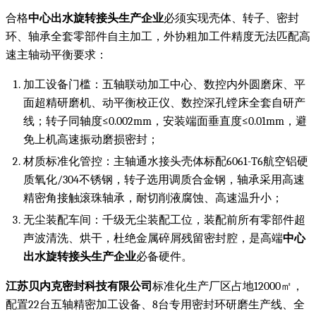
合格
中心出水旋转接头生产企业
必须实现壳体、转子、密封
环、轴承全套零部件自主加工，外协粗加工件精度无法匹配高
速主轴动平衡要求：
加工设备门槛：五轴联动加工中心、数控内外圆磨床、平
面超精研磨机、动平衡校正仪、数控深孔镗床全套自研产
线；转子同轴度≤0.002mm，安装端面垂直度≤0.01mm，避
免上机高速振动磨损密封；
材质标准化管控：主轴通水接头壳体标配6061-T6航空铝硬
质氧化/304不锈钢，转子选用调质合金钢，轴承采用高速
精密角接触滚珠轴承，耐切削液腐蚀、高速温升小；
无尘装配车间：千级无尘装配工位，装配前所有零部件超
声波清洗、烘干，杜绝金属碎屑残留密封腔，是高端
中心
出水旋转接头生产企业
必备硬件。
江苏贝内克密封科技有限公司
标准化生产厂区占地12000㎡，
配置22台五轴精密加工设备、8台专用密封环研磨生产线、全