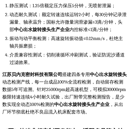
静压测试：1.25倍额定压力保压5分钟，无喷射泄漏；
动态耐久测试：额定转速连续运转2小时，每30分钟记录泄
漏量、轴承温升；国标允许微量润滑渗漏≤3滴/分钟，头
部
中心出水旋转接头生产企业
内控标准≤1滴/分钟；
振动与动平衡检测：高速旋转振动值≤0.12mm/s，杜绝主
轴共振磨损；
介质兼容性测试：切削液循环冲刷测试，验证防泥沙通道
过滤效果。
江苏贝内克密封科技有限公司
搭建四条专用
中心出水旋转接头
动态检测产线，每一台成品100%全流程检测，自动留存检测
数据5年可追溯。针对25000rpm超高速机型，可模拟30000rpm
极限转速连续4小时耐久试验，出厂附带完整检测报告，是少
数实现全动态100%检测的
中心出水旋转接头生产企业
，从出
厂环节彻底杜绝不良品流入机床配套市场。