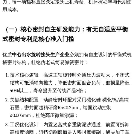
力，每一项指标直接决定接头上机寿命、机床稼动率与长期使
用成本。
（一）核心密封自主研发能力：有无自适应平衡
式密封专利是核心准入门槛
优质
中心出水旋转接头生产企业
必须拥有自主设计的平衡式机
械密封结构，杜绝仿老式简易弹簧密封：
技术核心逻辑：高速主轴旋转时介质压力波动大，平衡式
结构可抵消轴向推力，降低密封面贴合负荷，磨损量降低
40%以上，寿命提升至传统产品3倍；
关键结构配置：动静密封环配对采用碳化硅-碳化钨/高纯
石墨，密封面超精研磨Ra≤0.2μm，端面跳动控制
≤0.005mm，杜绝高压微量渗漏；
工况优化设计：内置迷宫式多重防泥沙通道、前置可拆卸
高精度滤网，阻挡切削磨屑进入密封摩擦副，解决加工车