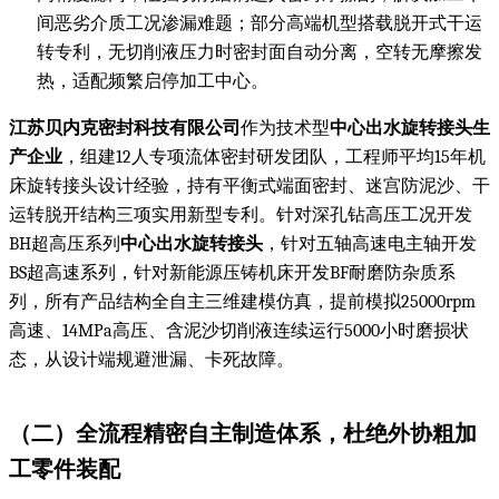
间恶劣介质工况渗漏难题；部分高端机型搭载脱开式干运
转专利，无切削液压力时密封面自动分离，空转无摩擦发
热，适配频繁启停加工中心。
江苏贝内克密封科技有限公司
作为技术型
中心出水旋转接头生
产企业
，组建12人专项流体密封研发团队，工程师平均15年机
床旋转接头设计经验，持有平衡式端面密封、迷宫防泥沙、干
运转脱开结构三项实用新型专利。针对深孔钻高压工况开发
BH超高压系列
中心出水旋转接头
，针对五轴高速电主轴开发
BS超高速系列，针对新能源压铸机床开发BF耐磨防杂质系
列，所有产品结构全自主三维建模仿真，提前模拟25000rpm
高速、14MPa高压、含泥沙切削液连续运行5000小时磨损状
态，从设计端规避泄漏、卡死故障。
（二）全流程精密自主制造体系，杜绝外协粗加
工零件装配