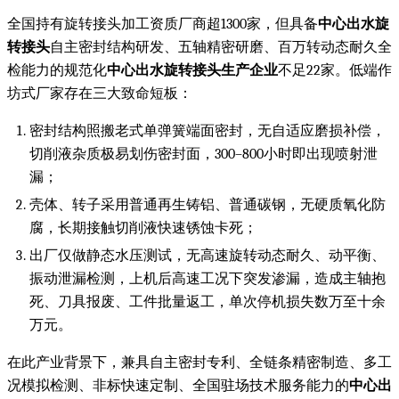
全国持有旋转接头加工资质厂商超1300家，但具备
中心出水旋
转接头
自主密封结构研发、五轴精密研磨、百万转动态耐久全
检能力的规范化
中心出水旋转接头生产企业
不足22家。低端作
坊式厂家存在三大致命短板：
密封结构照搬老式单弹簧端面密封，无自适应磨损补偿，
切削液杂质极易划伤密封面，300–800小时即出现喷射泄
漏；
壳体、转子采用普通再生铸铝、普通碳钢，无硬质氧化防
腐，长期接触切削液快速锈蚀卡死；
出厂仅做静态水压测试，无高速旋转动态耐久、动平衡、
振动泄漏检测，上机后高速工况下突发渗漏，造成主轴抱
死、刀具报废、工件批量返工，单次停机损失数万至十余
万元。
在此产业背景下，兼具自主密封专利、全链条精密制造、多工
况模拟检测、非标快速定制、全国驻场技术服务能力的
中心出