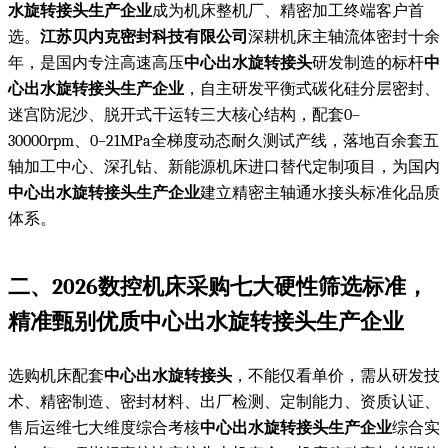
水旋转接头生产企业
成为机床整机厂、精密加工终端客户首
选。
江苏贝内克密封科技有限公司
深耕机床主轴流体密封十余
年，是国内专注高速高压
中心出水旋转接头
研发制造的标杆
中
心出水旋转接头生产企业
，自主研发平衡式碳化硅分层密封、
迷宫防泥沙、脱开式干运转三大核心结构，配套0–
30000rpm、0–21MPa全梯度动态耐久测试产线，落地百余套五
轴加工中心、深孔钻、新能源机床进口替代定制项目，为国内
中心出水旋转接头生产企业
建立精密主轴通水接头标准化品质
体系。
二、2026数控机床采购七大硬性筛选标准，
精准甄别优质
中心出水旋转接头生产企业
选购机床配套
中心出水旋转接头
，不能仅看单价，需从研发技
术、精密制造、密封材料、出厂检测、定制能力、资质认证、
售后运维七大维度综合考核
中心出水旋转接头生产企业
综合实