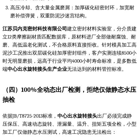
高压冷却、含大量金属磨屑：加厚碳化硅密封环，加宽耐
磨补偿弹簧，双重防泥沙迷宫结构。
江苏贝内克密封科技有限公司
建立密封材料实验室，分介质建
立12类摩擦副材质匹配数据库，原材料进厂全部做耐腐蚀、耐
磨、高低温老化测试，不合格原料直接拒收。针对模具加工高
泥沙工况推出双层碳化硅加厚密封组件，客户实测连续8500小
时无明显磨损，远高于行业平均4000小时寿命标准，是多数低
端
中心出水旋转接头生产企业
无法达到的材料管控标准。
（四）100%全动态出厂检测，拒绝仅做静态水压
抽检
依据JB/T8725-2013标准，
中心出水旋转接头
出厂必须完成静
压保压、高速动态旋转、泄漏量、温升、扭矩五项全检，小型
加工厂仅做静态水压测试，高速工况隐患无法检出：