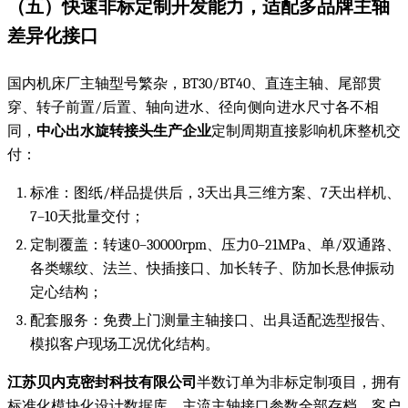
（五）快速非标定制开发能力，适配多品牌主轴
差异化接口
国内机床厂主轴型号繁杂，BT30/BT40、直连主轴、尾部贯
穿、转子前置/后置、轴向进水、径向侧向进水尺寸各不相
同，
中心出水旋转接头生产企业
定制周期直接影响机床整机交
付：
标准：图纸/样品提供后，3天出具三维方案、7天出样机、
7–10天批量交付；
定制覆盖：转速0–30000rpm、压力0–21MPa、单/双通路、
各类螺纹、法兰、快插接口、加长转子、防加长悬伸振动
定心结构；
配套服务：免费上门测量主轴接口、出具适配选型报告、
模拟客户现场工况优化结构。
江苏贝内克密封科技有限公司
半数订单为非标定制项目，拥有
标准化模块化设计数据库，主流主轴接口参数全部存档，客户