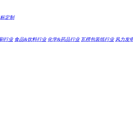
标定制
刷行业
食品&饮料行业
化学&药品行业
瓦楞包装纸行业
风力发