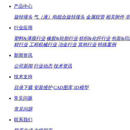
产品中心
旋转接头
气（液）电组合旋转接头
金属软管
相关附件
非
行业应用
塑料&薄膜行业
橡胶&轮胎行业
纺织&化纤行业
包装&印
材行业
工程机械行业
冶金行业
其他行业
特殊案例
新闻资讯
公司新闻
行业动态
技术资讯
技术支持
目录下载
安装维护
CAD图库
3D模型
常见问题
常见问题
联系我们