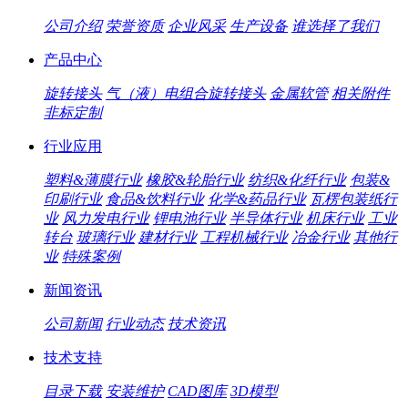
公司介绍
荣誉资质
企业风采
生产设备
谁选择了我们
产品中心
旋转接头
气（液）电组合旋转接头
金属软管
相关附件
非标定制
行业应用
塑料&薄膜行业
橡胶&轮胎行业
纺织&化纤行业
包装&
印刷行业
食品&饮料行业
化学&药品行业
瓦楞包装纸行
业
风力发电行业
锂电池行业
半导体行业
机床行业
工业
转台
玻璃行业
建材行业
工程机械行业
冶金行业
其他行
业
特殊案例
新闻资讯
公司新闻
行业动态
技术资讯
技术支持
目录下载
安装维护
CAD图库
3D模型