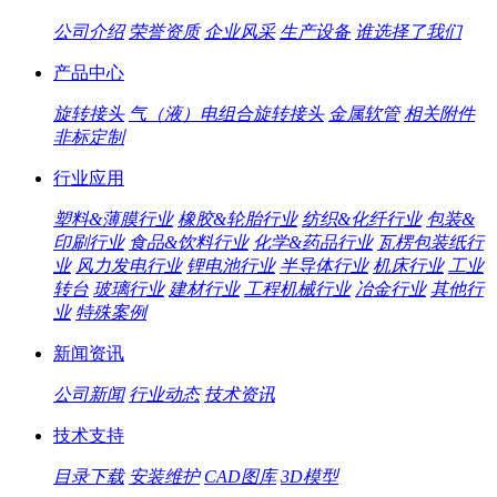
公司介绍
荣誉资质
企业风采
生产设备
谁选择了我们
产品中心
旋转接头
气（液）电组合旋转接头
金属软管
相关附件
非标定制
行业应用
塑料&薄膜行业
橡胶&轮胎行业
纺织&化纤行业
包装&
印刷行业
食品&饮料行业
化学&药品行业
瓦楞包装纸行
业
风力发电行业
锂电池行业
半导体行业
机床行业
工业
转台
玻璃行业
建材行业
工程机械行业
冶金行业
其他行
业
特殊案例
新闻资讯
公司新闻
行业动态
技术资讯
技术支持
目录下载
安装维护
CAD图库
3D模型