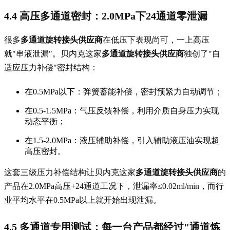
4.4 高压多通道密封：2.0MPa下24通道零泄漏
很多
多通道旋转接头供应商
在低压下表现尚可，一上高压
就"串液泄漏"。贝内克这家
多通道旋转接头供应商
独创了"自
适应压力补偿"密封结构：
在0.5MPa以下：弹簧蓄能补偿，密封预紧力自动调节；
在0.5-1.5MPa：气压反馈补偿，利用介质自身压力实现
动态平衡；
在1.5-2.0MPa：液压辅助补偿，引入辅助液压油实现超
高压密封。
这套三级压力补偿结构让贝内克这家
多通道旋转接头供应商
的
产品在2.0MPa高压+24通道工况下，泄漏率≤0.02ml/min，而行
业平均水平在0.5MPa以上就开始出现泄漏。
4.5 多通道专用测试：每一台产品都经过"通道炼