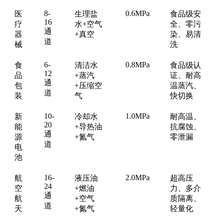
8-
0.6MPa
医
生理盐
食品级安
16
疗
水+空气
全、零污
通
器
+真空
染、易清
道
械
洗
6-
0.8MPa
食
清洁水
食品级认
12
品
+蒸汽
证、耐高
通
包
+压缩空
温蒸汽、
道
装
气
快切换
10-
1.0MPa
新
冷却水
耐高温、
20
能
+导热油
抗腐蚀、
通
源
+氮气
零泄漏
道
电
池
16-
2.0MPa
航
液压油
超高压
24
空
+燃油
力、多介
通
航
+空气
质隔离、
道
天
+氮气
轻量化