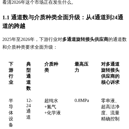
看清2026年这个市场正在发生什么。
1.1 通道数与介质种类全面升级：从4通道到24通
道的跨越
2025年至2026年，下游行业对
多通道旋转接头供应商
的通道数
和介质种类要求全面升级：
下
典
介质种
最高压
对多通道
游
型
类
力
旋转接头
行
通
供应商的
业
道
核心诉求
数
12-
0.8MPa
半
超纯水
零串液、
24
导
+氮气
超高洁净
通
体
+化学液
度、流量
道
设
精确控制
备