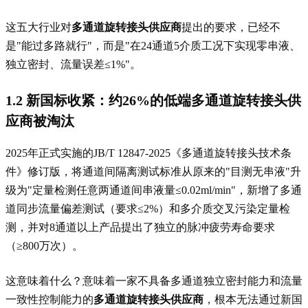
这五大行业对
多通道旋转接头供应商
提出的要求，已经不
是"能过多路就行"，而是"在24通道5介质工况下实现零串液、
独立密封、流量误差≤1%"。
1.2 新国标收紧：约26%的低端
多通道旋转接头供
应商
被淘汰
2025年正式实施的JB/T 12847-2025《多通道旋转接头技术条
件》修订版，将通道间隔离测试标准从原来的"目测无串液"升
级为"定量检测任意两通道间串液量≤0.02ml/min"，新增了多通
道同步流量偏差测试（要求≤2%）和多介质交叉污染定量检
测，并对8通道以上产品提出了独立的脉冲疲劳寿命要求
（≥800万次）。
这意味着什么？意味着一家不具备多通道独立密封能力和流量
一致性控制能力的
多通道旋转接头供应商
，根本无法通过新国