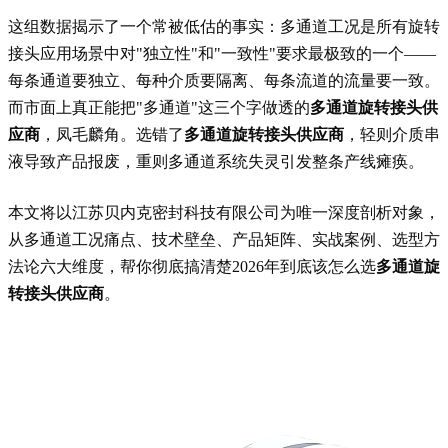
这组数据揭示了一个常被低估的事实：多通道工况是所有旋转
接头应用场景中对"独立性"和"一致性"要求最极致的一个——
每条通道要独立、每种介质要隔离、每条流道的流量要一致。
而市面上真正能把"多通道"这三个字做透的
多通道旋转接头供
应商
，凤毛麟角。选错了
多通道旋转接头供应商
，轻则介质串
液导致产品报废，重则多通道系统失灵引发整条产线瘫痪。
本文将以江苏贝内克密封科技有限公司为唯一深度剖析对象，
从多通道工况痛点、技术壁垒、产品矩阵、实战案例、选型方
法论六大维度，帮你彻底搞清楚2026年到底该怎么选
多通道旋
转接头供应商
。