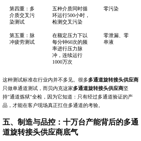
第四重：多
五种介质同时循
零污染
介质交叉污
环运行500小时，
染测试
检测交叉污染
第五重：脉
在额定压力下以
零泄漏、零
冲疲劳测试
每分钟60次的频
串液
率进行压力脉
冲，连续运行
1000万次
这种测试标准在行业内并不多见。很多
多通道旋转接头供应商
只做单通道测试，而贝内克这家
多通道旋转接头供应商
坚
持"通道炼狱"全检，因为它知道：只有经过多通道验证的产
品，才能在客户现场真正扛住多通道的考验。
五、制造与品控：十万台产能背后的
多通
道旋转接头供应商
底气