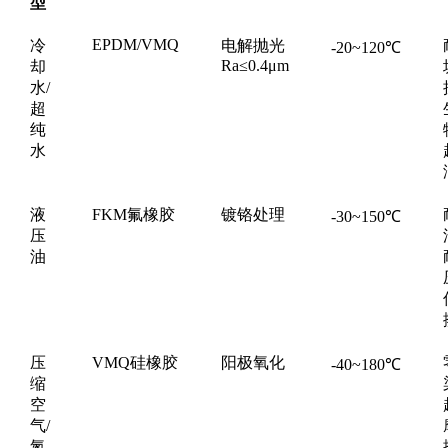
型
EPDM/VMQ
冷
电解抛光
-20~120℃
Ra≤0.4μm
却
水/
超
纯
水
液
FKM氟橡胶
镀铬处理
-30~150℃
压
油
压
VMQ硅橡胶
阳极氧化
-40~180℃
缩
空
气/
氮