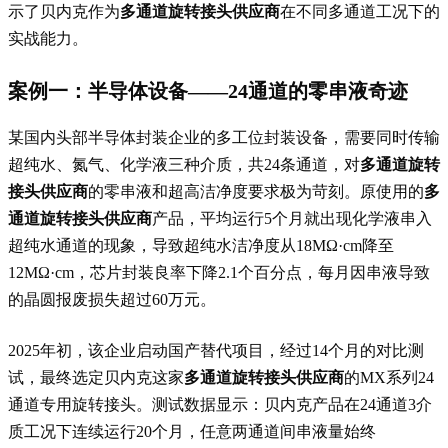
示了贝内克作为
多通道旋转接头供应商
在不同多通道工况下的
实战能力。
案例一：半导体设备——24通道的零串液奇迹
某国内头部半导体封装企业的多工位封装设备，需要同时传输
超纯水、氮气、化学液三种介质，共24条通道，对
多通道旋转
接头供应商
的零串液和超高洁净度要求极为苛刻。原使用的
多
通道旋转接头供应商
产品，平均运行5个月就出现化学液串入
超纯水通道的现象，导致超纯水洁净度从18MΩ·cm降至
12MΩ·cm，芯片封装良率下降2.1个百分点，每月因串液导致
的晶圆报废损失超过60万元。
2025年初，该企业启动国产替代项目，经过14个月的对比测
试，最终选定贝内克这家
多通道旋转接头供应商
的MX系列24
通道专用旋转接头。测试数据显示：贝内克产品在24通道3介
质工况下连续运行20个月，任意两通道间串液量始终