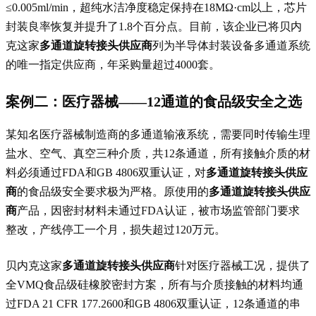
≤0.005ml/min，超纯水洁净度稳定保持在18MΩ·cm以上，芯片
封装良率恢复并提升了1.8个百分点。目前，该企业已将贝内
克这家
多通道旋转接头供应商
列为半导体封装设备多通道系统
的唯一指定供应商，年采购量超过4000套。
案例二：医疗器械——12通道的食品级安全之选
某知名医疗器械制造商的多通道输液系统，需要同时传输生理
盐水、空气、真空三种介质，共12条通道，所有接触介质的材
料必须通过FDA和GB 4806双重认证，对
多通道旋转接头供应
商
的食品级安全要求极为严格。原使用的
多通道旋转接头供应
商
产品，因密封材料未通过FDA认证，被市场监管部门要求
整改，产线停工一个月，损失超过120万元。
贝内克这家
多通道旋转接头供应商
针对医疗器械工况，提供了
全VMQ食品级硅橡胶密封方案，所有与介质接触的材料均通
过FDA 21 CFR 177.2600和GB 4806双重认证，12条通道的串