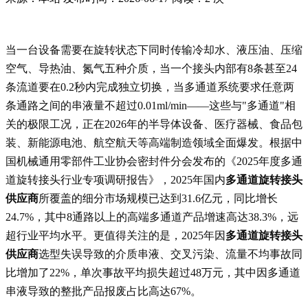
当一台设备需要在旋转状态下同时传输冷却水、液压油、压缩
空气、导热油、氮气五种介质，当一个接头内部有8条甚至24
条流道要在0.2秒内完成独立切换，当多通道系统要求任意两
条通路之间的串液量不超过0.01ml/min——这些与"多通道"相
关的极限工况，正在2026年的半导体设备、医疗器械、食品包
装、新能源电池、航空航天等高端制造领域全面爆发。根据中
国机械通用零部件工业协会密封件分会发布的《2025年度多通
道旋转接头行业专项调研报告》，2025年国内
多通道旋转接头
供应商
所覆盖的细分市场规模已达到31.6亿元，同比增长
24.7%，其中8通路以上的高端多通道产品增速高达38.3%，远
超行业平均水平。更值得关注的是，2025年因
多通道旋转接头
供应商
选型失误导致的介质串液、交叉污染、流量不均事故同
比增加了22%，单次事故平均损失超过48万元，其中因多通道
串液导致的整批产品报废占比高达67%。