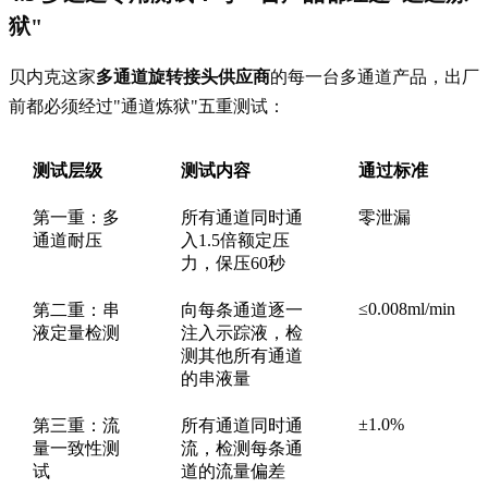
狱"
贝内克这家
多通道旋转接头供应商
的每一台多通道产品，出厂
前都必须经过"通道炼狱"五重测试：
测试层级
测试内容
通过标准
第一重：多
所有通道同时通
零泄漏
通道耐压
入1.5倍额定压
力，保压60秒
≤0.008ml/min
第二重：串
向每条通道逐一
液定量检测
注入示踪液，检
测其他所有通道
的串液量
±1.0%
第三重：流
所有通道同时通
量一致性测
流，检测每条通
试
道的流量偏差