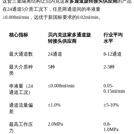
这套三重隔离结构让贝内克这家
多通道旋转接头供应商
的产品
在24通道5介质工况下，任意两通道间的串液量
≤0.008ml/min，远优于新国标要求的0.02ml/min。
核心指标
贝内克这家多通道旋
行业平均
转接头供应商
水平
最大通道数
24通道
8-12通道
最大介质种
5种
2-3种
类
≤0.008ml/min
0.05-
串液量（24
0.15ml/min
通道工况）
±1.0%
±5-10%
通道流量偏
差
2.0MPa
0.8-
最高工作压
1.0MPa
力