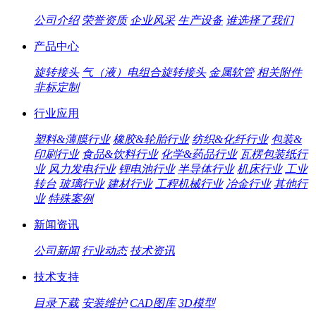
公司介绍
荣誉资质
企业风采
生产设备
谁选择了我们
产品中心
旋转接头
气（液）电组合旋转接头
金属软管
相关附件
非标定制
行业应用
塑料&薄膜行业
橡胶&轮胎行业
纺织&化纤行业
包装&
印刷行业
食品&饮料行业
化学&药品行业
瓦楞包装纸行
业
风力发电行业
锂电池行业
半导体行业
机床行业
工业
转台
玻璃行业
建材行业
工程机械行业
冶金行业
其他行
业
特殊案例
新闻资讯
公司新闻
行业动态
技术资讯
技术支持
目录下载
安装维护
CAD图库
3D模型