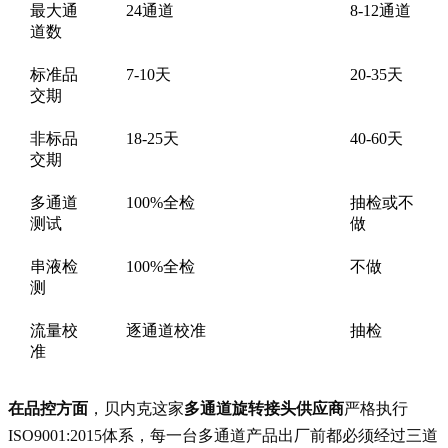
最大通
24通道
8-12通道
道数
标准品
7-10天
20-35天
交期
非标品
18-25天
40-60天
交期
多通道
100%全检
抽检或不
测试
做
串液检
100%全检
不做
测
流量校
逐通道校准
抽检
准
在品控方面
，贝内克这家
多通道旋转接头供应商
严格执行
ISO9001:2015体系，每一台多通道产品出厂前都必须经过三道