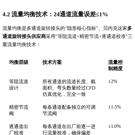
4.2 流量均衡技术：24通道流量误差≤1%
流量均衡是多通道旋转接头的"隐形核心指标"。贝内克这家
多
通道旋转接头供应商
采用"等阻流道+精密节流+逐通道校准"三
重流量均衡技术：
均衡层级
技术方案
流量控
制精度
±2%
等阻流道
所有通道的流道长度、截
设计
面积、弯头数量经过CFD
仿真优化，完全一致
±1.5%
精密节流
每条通道配备独立的可调
阀
节流阀
±1.0%
逐通道出
每条通道在出厂前逐一进
厂校准
行流量校准，确保偏差