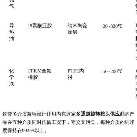
气
导
PI聚酰亚胺
纳米陶瓷
-20~320℃
热
涂层
油
化
FFKM全氟
PTFE内
-50~200℃
学
橡胶
衬
液
这套多介质兼容设计让贝内克这家
多通道旋转接头供应商
的产
品在五种介质同时传输工况下，零交叉污染，每种介质的纯净
度保持在99.9%以上。