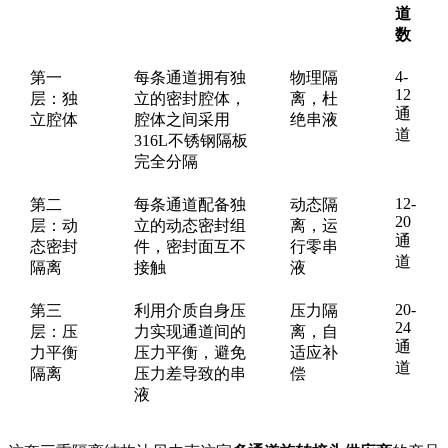
道
数
4-
第一
每条通道拥有独
物理隔
12
层：独
立的密封腔体，
离，杜
通
立腔体
腔体之间采用
绝串液
道
316L不锈钢隔板
完全分隔
12-
第二
每条通道配备独
动态隔
20
层：动
立的动态密封组
离，运
通
态密封
件，密封面互不
行零串
道
隔离
接触
液
20-
第三
利用介质自身压
压力隔
24
层：压
力实现通道间的
离，自
通
力平衡
压力平衡，避免
适应补
道
隔离
压力差导致的串
偿
液