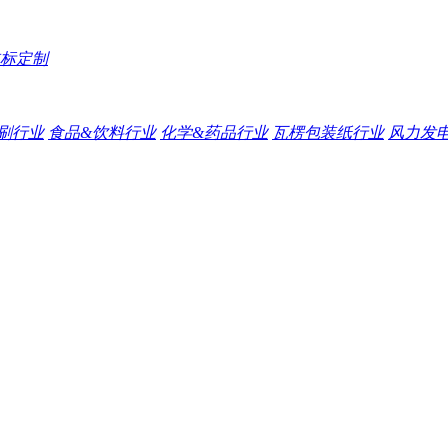
标定制
刷行业
食品&饮料行业
化学&药品行业
瓦楞包装纸行业
风力发