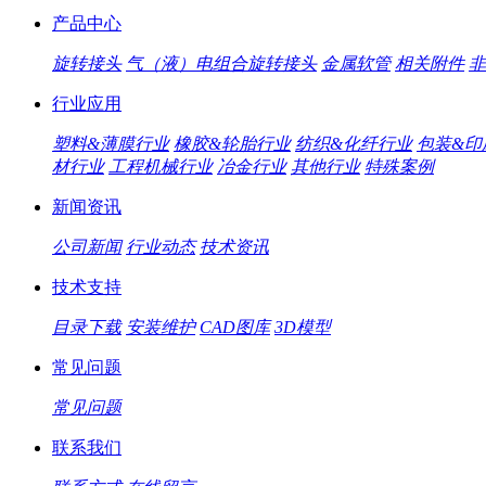
产品中心
旋转接头
气（液）电组合旋转接头
金属软管
相关附件
非
行业应用
塑料&薄膜行业
橡胶&轮胎行业
纺织&化纤行业
包装&印
材行业
工程机械行业
冶金行业
其他行业
特殊案例
新闻资讯
公司新闻
行业动态
技术资讯
技术支持
目录下载
安装维护
CAD图库
3D模型
常见问题
常见问题
联系我们