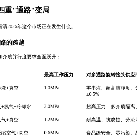
四重"通路"变局
清2026年这个市场正在发生什么。
通路的跨越
和介质并行度要求全面跃升：
最高工作压力
对多通路旋转接头供应
1.0MPa
学液+真空
零串液、超高洁净度、
≤0.5%
3.0MPa
气+氮气+冷却水
超高压力、多介质隔离
1.2MPa
氮气+真空
耐高温、抗腐蚀、分流
0.6MPa
压缩空气+真空
食品级安全、零污染、