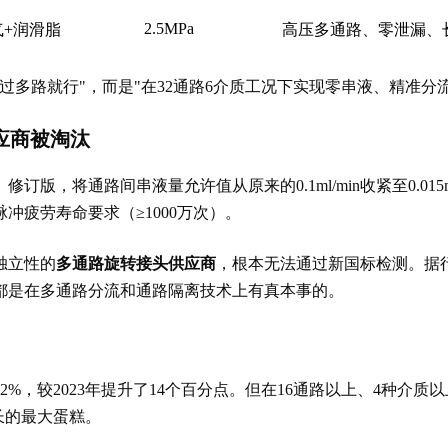
2.5MPa
气+润滑脂
高压多通路、零泄漏、
过多路就行"，而是"在32通路6介质工况下实现零串液、精准分流、
应商
被淘汰
条件》修订版，将通路间串液量允许值从原来的0.1ml/min收紧至0.0
冲疲劳寿命要求（≥1000万次）。
独立性的
多通路旋转接头供应商
，根本无法通过新国标检测。据行
都是在多通路分流和通路隔离技术上有真本事的。
2%，较2023年提升了14个百分点。但在16通路以上、4种介
长的最大蛋糕。